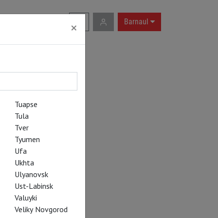
RU
|
EN
Barnaul
×
Tuapse
Tula
Tver
Tyumen
Ufa
Ukhta
Ulyanovsk
Ust-Labinsk
Valuyki
Veliky Novgorod