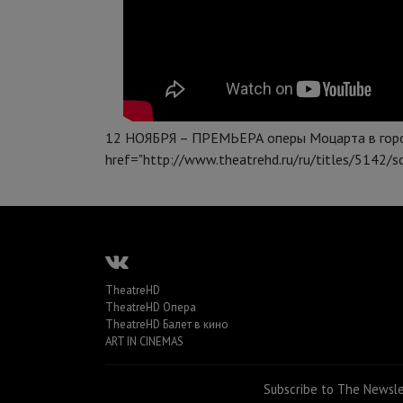
12 НОЯБРЯ – ПРЕМЬЕРА оперы Моцарта в горо
href="http://www.theatrehd.ru/ru/titles/5142/s
TheatreHD
TheatreHD Опера
TheatreHD Балет в кино
ART IN CINEMAS
Subscribe to The Newsl