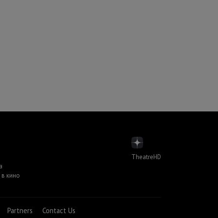
TheatreHD
а
 в кино
Partners
Contact Us