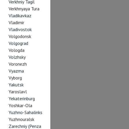
Verkhniy Tagil
Verkhnyaya Tura
Vladikavkaz
Vladimir
Vladivostok
Volgodonsk
Volgograd
Vologda
Volzhsky
Voronezh
Vyazma
Vyborg
Yakutsk
Yaroslavl
Yekaterinburg
Yoshkar-Ola
Yuzhno-Sahalinks
Yuzhnouralsk
Zarechniy (Penza