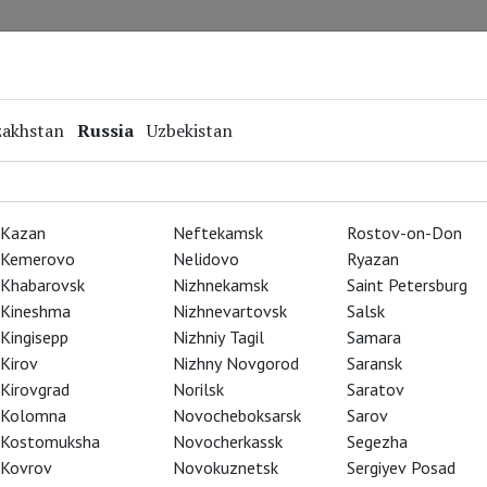
Repertoire
Special Projects
Online Screenings
zakhstan
Russia
Uzbekistan
ера оперы
дах показов
Kazan
Neftekamsk
Rostov-on-Don
Kemerovo
Nelidovo
Ryazan
Khabarovsk
Nizhnekamsk
Saint Petersburg
бого оперного репертуара,
Kineshma
Nizhnevartovsk
Salsk
азнитель был частым гостем,
Kingisepp
Nizhniy Tagil
Samara
Kirov
Nizhny Novgorod
Saransk
ор Морель, первый Фальстаф
Kirovgrad
Norilsk
Saratov
овую постановку.
Kolomna
Novocheboksarsk
Sarov
тию Лепорелло исполнял
Kostomuksha
Novocherkassk
Segezha
р, Карл Бём, дебютировал
Kovrov
Novokuznetsk
Sergiyev Posad
последующие годы главную