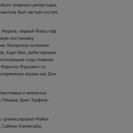
бого оперного репертуара,
азнитель был частым гостем,
ор Морель, первый Фальстаф
овую постановку.
тию Лепорелло исполнял
р, Карл Бём, дебютировал
последующие годы главную
, Феруччо Фурланетто
попеременно играли как Дон
лантливых и именитых
л Плишка, Брин Терфель…
о, срежиссировал Майкл
, Саймон Кинлисайд,