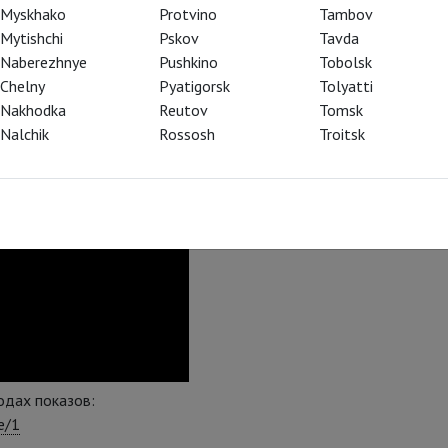
Myskhako
Protvino
Tambov
Mytishchi
Pskov
Tavda
Naberezhnye
Pushkino
Tobolsk
Chelny
Pyatigorsk
Tolyatti
Nakhodka
Reutov
Tomsk
Nalchik
Rossosh
Troitsk
дах показов:
e/1