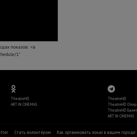
дах показов: <a
chedule/1"
TheatreHD
TheatreHD
ART IN CINEMAS
TheatreHD Опер
TheatreHD Балет
ART IN CINEMAS
etter
Стать волонтёром
Как организовать показ в вашем городе