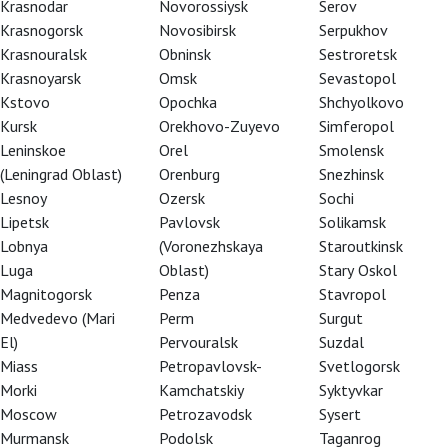
Krasnodar
Novorossiysk
Serov
, Феруччо Фурланетто
Krasnogorsk
Novosibirsk
Serpukhov
попеременно играли как Дон
Krasnouralsk
Obninsk
Sestroretsk
Krasnoyarsk
Omsk
Sevastopol
Kstovo
Opochka
Shchyolkovo
лантливых и именитых
Kursk
Orekhovo-Zuyevo
Simferopol
л Плишка, Брин Терфель…
Leninskoe
Orel
Smolensk
(Leningrad Oblast)
Orenburg
Snezhinsk
Lesnoy
Ozersk
Sochi
о, срежиссировал Майкл
Lipetsk
Pavlovsk
Solikamsk
, Саймон Кинлисайд,
Lobnya
(Voronezhskaya
Staroutkinsk
Luga
Oblast)
Stary Oskol
енение. События оперы
Magnitogorsk
Penza
Stavropol
 Город этот уже во времена
Medvedevo (Mari
Perm
Surgut
илистых улиц, горячих
El)
Pervouralsk
Suzdal
их взаперти за решётчатыми
Miass
Petropavlovsk-
Svetlogorsk
происходят в безымянном
Morki
Kamchatskiy
Syktyvkar
Moscow
Petrozavodsk
Sysert
Murmansk
Podolsk
Taganrog