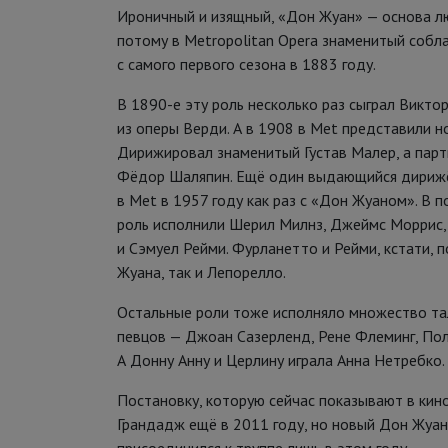
Ироничный и изящный, «Дон Жуан» — основа лю
потому в Metropolitan Opera знаменитый собл
с самого первого сезона в 1883 году.
В 1890-е эту роль несколько раз сыграл Викт
из оперы Верди. А в 1908 в Met представили н
Дирижировал знаменитый Густав Малер, а пар
Фёдор Шаляпин. Ещё один выдающийся дирижё
в Met в 1957 году как раз с «Дон Жуаном». В 
роль исполнили Шерил Милнз, Джеймс Моррис
и Сэмуел Рейми. Фурланетто и Рейми, кстати, 
Жуана, так и Лепорелло.
Остальные роли тоже исполняло множество та
певцов — Джоан Сазерленд, Рене Флеминг, По
А Донну Анну и Церлину играла Анна Нетребко.
Постановку, которую сейчас показывают в кин
Грандадж ещё в 2011 году, но новый Дон Жуан