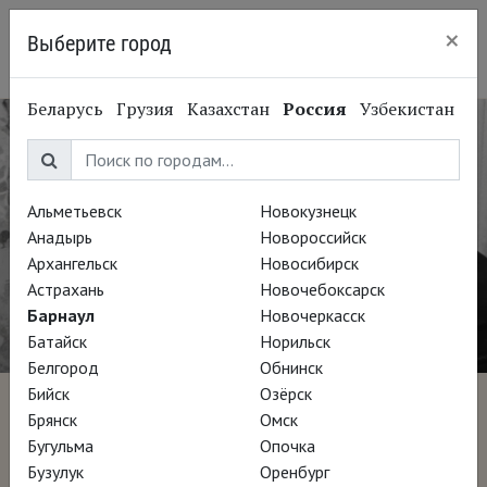
×
Выберите город
Барнаул
Беларусь
Грузия
Казахстан
Россия
Узбекистан
Альметьевск
Новокузнецк
Анадырь
Новороссийск
Архангельск
Новосибирск
Астрахань
Новочебоксарск
Барнаул
Новочеркасск
Батайск
Норильск
Белгород
Обнинск
Бийск
Озёрск
Глазами Джейми Уайета
Брянск
Омск
Бугульма
Опочка
Бузулук
Оренбург
Режиссёр Гленн Холстен