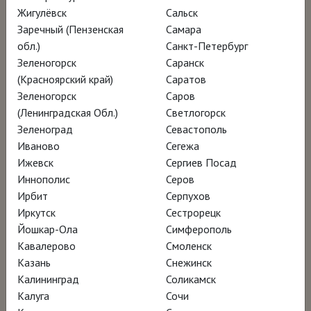
Жигулёвск
Сальск
миру высшего общества и моды.
Заречный (Пензенская
Самара
обл.)
Санкт-Петербург
Создатели фильма следуют за Джейми на
Зеленогорск
Саранск
ферму в Делавэре, где он жил с женой и
(Красноярский край)
Саратов
Зеленогорск
Саров
музой Филлис Миллс Уайет, в мастерские
(Ленинградская Обл.)
Светлогорск
его отца и деда в Пенсильвании, на
Зеленоград
Севастополь
острова у побережья Мэна, где он часто
Иваново
Сегежа
писал.
Ижевск
Сергиев Посад
Иннополис
Серов
Ирбит
Серпухов
Джейми Уайет создавал не только картины,
Иркутск
Сестрорецк
вдохновленные природой, но и портреты.
Йошкар-Ола
Симферополь
Среди его героев – президент Джон
Кавалерово
Смоленск
Казань
Снежинск
Фицджеральд Кеннеди, Энди Уорхол,
Калининград
Соликамск
Рудольф Нуреев и Арнольд Шварцнеггер. А
Калуга
Сочи
в 1987 году Джейми отправился в