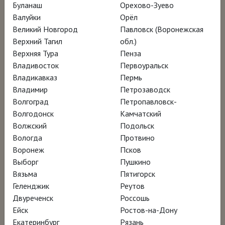
Буланаш
Орехово-Зуево
Валуйки
Орёл
Имя Уайетов широко известно в мире
Великий Новгород
Павловск (Воронежская
искусства. Сын знаменитого американского
Верхний Тагил
обл.)
Верхняя Тура
Пенза
художника XX века, автора картины «Мир
Владивосток
Первоуральск
Кристины»
Эндрю Уайета
и внук
Владикавказ
Пермь
иллюстратора Ньюэлла Конверса Уайета,
Владимир
Петрозаводск
Джейми Уайет продолжает традицию
Волгоград
Петропавловск-
Волгодонск
Камчатский
живописи-рассказа. Он вырос в среде,
Волжский
Подольск
наполненной творчеством и природой, –
Вологда
Протвино
на скалистом побережье Мэйна и холмах
Воронеж
Псков
Пенсильвании. После первой
Выборг
Пушкино
Вязьма
Пятигорск
персональной выставки в Нью-Йорке в
Геленджик
Реутов
1966 году молодой живописец оказался в
Двуреченск
Россошь
эпицентре художественной жизни, был
Ейск
Ростов-на-Дону
вхож в студию Энди Уорхола и близок к
Екатеринбург
Рязань