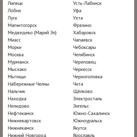
Липецк
Усть-Лабинск
Лобня
Уфа
Луга
Ухта
Магнитогорск
Фрязино
Медведево (Марий Эл)
Хабаровск
Миасс
Чапаевск
Морки
Чебоксары
Москва
Челябинск
Мурманск
Череповец
Мысхако
Черкесск
Мытищи
Черноголовка
Набережные Челны
Чита
Нальчик
Щёлково
Находка
Электросталь
Нелидово
Энгельс
Нефтекамск
Южно-Сахалинск
Нижневартовск
Южноуральск
Нижнекамск
Якутск
Нижний Новгород
Ярославль