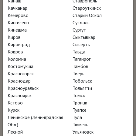
Канаш
Ставрополь
Ленинград, чтобы открыть
Качканар
Староуткинск
Кемерово
Старый Оскол
беспрецедентную выставку живописи трёх
Кингисепп
Суздаль
поколений Уайетов.
Кинешма
Сургут
Киров
Сыктывкар
Портрет как путь поиска: встреча
Кировград
Сысерть
Ковров
Тавда
НИКОЛАЯ РЫНДИНА со зрителями на
Коломна
Таганрог
показе фильма об ЭНДРЮ УАЙЕТЕ
Костомукша
Тамбов
Красногорск
Тверь
Краснодар
Тобольск
Смотреть онлайн за 370 ₽
Красноуральск
Тольятти
Красноярск
Томск
Кстово
Троицк
Курск
Туапсе
Ленинское (Ленинградская
Тула
Обл.)
Тюмень
Лесной
Ульяновск