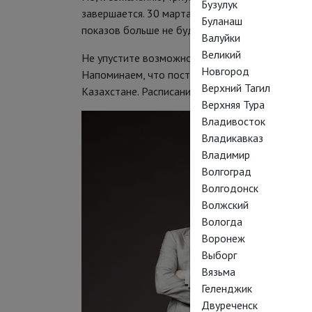
Бузулук
завершается. 30 марта состоится последний сеа
Буланаш
показов больше не будет.
Валуйки
Великий
Не упустите возможность посетить последние 
Новгород
Напоминаем, что постановка идет в трех страна
Верхний Тагил
Казахстане. Расписание
ЗДЕСЬ.
Верхняя Тура
Владивосток
Владикавказ
Владимир
Волгоград
Волгодонск
Волжский
Вологда
Воронеж
Выборг
Вязьма
Геленджик
Двуреченск