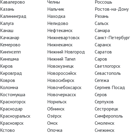
Кавалерово
Челны
Россошь
нс. В апреле, мае и далее
Казань
Нальчик
Ростов-на-Дону
Калининград
Находка
Рязань
Калуга
Нелидово
Сальск
показы в своем городе.
Канаш
Нефтекамск
Самара
х, в России, Украине и
Качканар
Нижневартовск
Санкт-Петербург
Кемерово
Нижнекамск
Саранск
Кингисепп
Нижний Новгород
Саратов
Кинешма
Нижний Тагил
Саров
Киров
Новокузнецк
Светлогорск
Кировград
Новороссийск
Севастополь
Ковров
Новосибирск
Сегежа
Коломна
Новочебоксарск
Сергиев Посад
Костомукша
Новочеркасск
Серов
Красногорск
Норильск
Серпухов
Краснодар
Обнинск
Сестрорецк
Красноуральск
Озёрск
Симферополь
Красноярск
Омск
Смоленск
Кстово
Опочка
Снежинск