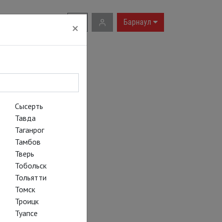
RU
|
EN
Барнаул
×
Сысерть
Тавда
Таганрог
Тамбов
Тверь
Тобольск
Тольятти
Томск
Троицк
Туапсе