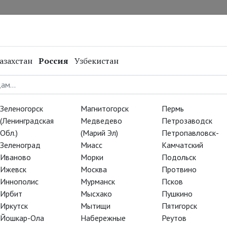
нал
Репертуар
Спецпроекты
Онлайн
азахстан
Россия
Узбекистан
ve:
следний
Зеленогорск
Магнитогорск
Пермь
(Ленинградская
Медведево
Петрозаводск
Обл.)
(Марий Эл)
Петропавловск-
Зеленоград
Миасс
Камчатский
е мы показали в 2012 году.
Иваново
Морки
Подольск
й постановки много раз
Ижевск
Москва
Протвино
и страны, чтобы все
Иннополис
Мурманск
Псков
й спектакль с Бенедиктом
Ирбит
Мысхако
Пушкино
х ролях.
Иркутск
Мытищи
Пятигорск
Йошкар-Ола
Набережные
Реутов
ановки Дэнни Бойла