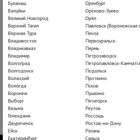
Буланаш
Оренбург
Валуйки
Орехово-Зуево
Великий Новгород
Орёл
Верхний Тагил
Павловск (Воронежская о
Верхняя Тура
Пенза
Владивосток
Первоуральск
Владикавказ
Пермь
Владимир
Петрозаводск
Представляем проект
Globe On Screen
, серию показов
Волгоград
Петропавловск-Камчатс
спектаклей Шекспировского театра «Глобус» на экранах
Волгодонск
Подольск
кинотеатров. В сезоне 2013-2014 российские зрители
Волжский
Протвино
смогут увидеть 6 постановок, в том числе
«Двенадцатую
Вологда
Псков
ночь»
со Стивеном Фраем,
«Доктора Фауста»
с Артуром
Воронеж
Пушкино
Дарвиллом и
«Генриха V»
с Джейми Паркером.
Выборг
Пятигорск
Вязьма
Реутов
Подробное расписание будет объявлено дополнительно.
Геленджик
Россошь
Следите за новостями.
Двуреченск
Ростов-на-Дону
Ейск
Рязань
Екатеринбург
Сальск