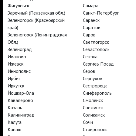
Жигулёвск
Самара
Заречный (Пензенская обл.)
Санкт-Петербург
Зеленогорск (Красноярский
Саранск
TheatreHD
край)
Саратов
TheatreHD Опера
Зеленогорск (Ленинградская
Саров
TheatreHD Балет в кино
АРТ-ЛЕКТОРИЙ В КИНО
Обл.)
Светлогорск
Зеленоград
Севастополь
Иваново
Сегежа
TheatreHD
Ижевск
Сергиев Посад
АРТ-ЛЕКТОРИЙ В КИНО
Иннополис
Серов
Ирбит
Серпухов
Иркутск
Сестрорецк
TheatreHD
Йошкар-Ола
Симферополь
TheatreHD Опера
Кавалерово
Смоленск
TheatreHD Балет в кино
АРТ-ЛЕКТОРИЙ В КИНО
Казань
Снежинск
Калининград
Соликамск
Калуга
Сочи
TheatreHD
Канаш
Ставрополь