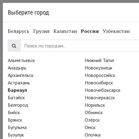
Выберите город
Барнаул
Беларусь
Грузия
Казахстан
Россия
Узбекистан
05.08.2013
Глобус
Globe on Screen: Анонс
сезона 2013-2014
Альметьевск
Нижний Тагил
Анадырь
Новокузнецк
Архангельск
Новороссийск
Астрахань
Новосибирск
Барнаул
Новочебоксарск
Батайск
Новочеркасск
Белгород
Норильск
Бийск
Обнинск
Брянск
Озёрск
Бугульма
Омск
Бузулук
Опочка