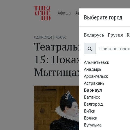
Афиша
Арт-лекторий в кино
Жур
Выберите город
Беларусь
Грузия
К
02.06.2014
Глобус
Театральный кинос
15: Показы в Крас
Альметьевск
Мытищах
Анадырь
Архангельск
Астрахань
Барнаул
Батайск
Белгород
Бийск
Брянск
Бугульма