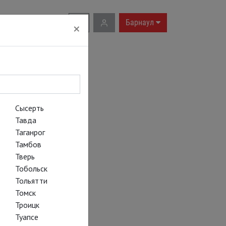
RU
|
EN
Барнаул
×
Сысерть
Тавда
Таганрог
Тамбов
Тверь
Тобольск
Тольятти
Томск
Троицк
Туапсе