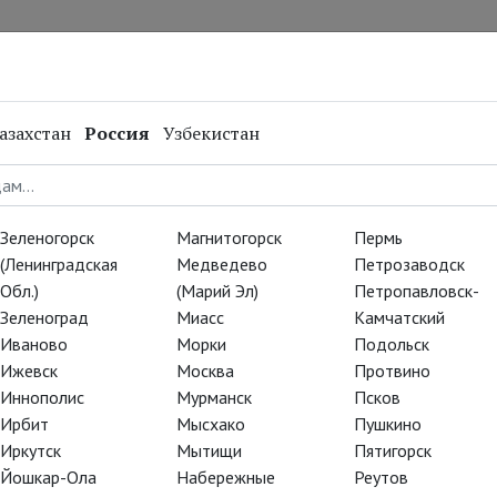
нал
Репертуар
Спецпроекты
Онлайн
азахстан
Россия
Узбекистан
езон 2014-
ноярске и
Зеленогорск
Магнитогорск
Пермь
(Ленинградская
Медведево
Петрозаводск
Обл.)
(Марий Эл)
Петропавловск-
Зеленоград
Миасс
Камчатский
Иваново
Морки
Подольск
Ижевск
Москва
Протвино
Иннополис
Мурманск
Псков
Ирбит
Мысхако
Пушкино
Иркутск
Мытищи
Пятигорск
Йошкар-Ола
Набережные
Реутов