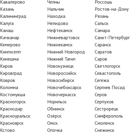
Кавалерово
Челны
Россошь
Казань
Нальчик
Ростов-на-Дону
Калининград
Находка
Рязань
Калуга
Нелидово
Сальск
Канаш
Нефтекамск
Самара
нились еще два города:
Качканар
Нижневартовск
Санкт-Петербург
Кемерово
Нижнекамск
Саранск
Кингисепп
Нижний Новгород
Саратов
Кинешма
Нижний Тагил
Саров
 с неповторимым Стивеном
Киров
Новокузнецк
Светлогорск
энсом.
Кировград
Новороссийск
Севастополь
Ковров
Новосибирск
Сегежа
Коломна
Новочебоксарск
Сергиев Посад
Костомукша
Новочеркасск
Серов
Красногорск
Норильск
Серпухов
Краснодар
Обнинск
Сестрорецк
Красноуральск
Озёрск
Симферополь
Красноярск
Омск
Смоленск
Кстово
Опочка
Снежинск