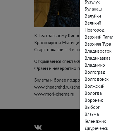
Бузулук
Буланаш
Валуйки
Великий
Новгород
К Театральному Киносезону 2013-14 присоеди
Верхний Тагил
Красноярск и Мытищи!
Верхняя Тура
Старт показов – 4 июня.
Владивосток
Владикавказ
Открываемся спектаклем «Двенадцатая ночь»
Владимир
Фраем и невероятно пластичным Марком Райл
Волгоград
Волгодонск
Билеты и более подробная информация:
Волжский
www.theatrehd.ru/schedule
Вологда
www.mori-cinema.ru
Воронеж
Выборг
Вязьма
Геленджик
Двуреченск