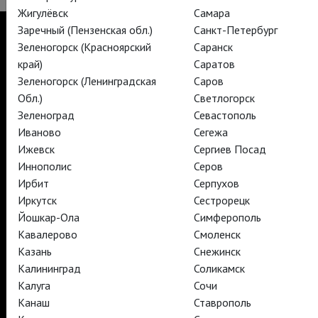
Жигулёвск
Самара
Заречный (Пензенская обл.)
Санкт-Петербург
Зеленогорск (Красноярский
Саранск
край)
Саратов
TheatreHD
Зеленогорск (Ленинградская
Саров
TheatreHD Опера
Обл.)
Светлогорск
TheatreHD Балет в кино
Зеленоград
Севастополь
АРТ-ЛЕКТОРИЙ В КИНО
Иваново
Сегежа
Ижевск
Сергиев Посад
Иннополис
Серов
TheatreHD
АРТ-ЛЕКТОРИЙ В КИНО
Ирбит
Серпухов
Иркутск
Сестрорецк
Йошкар-Ола
Симферополь
TheatreHD
Кавалерово
Смоленск
TheatreHD Опера
Казань
Снежинск
TheatreHD Балет в кино
Калининград
Соликамск
АРТ-ЛЕКТОРИЙ В КИНО
Калуга
Сочи
Канаш
Ставрополь