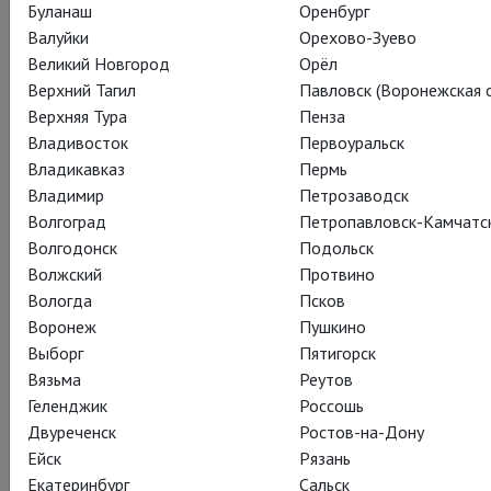
Хэлом, завсегдатаем таверн Фальстафом и, конечно,
Буланаш
Оренбург
блестящей пьесой Уильяма Шекспира в исполнении
Валуйки
Орехово-Зуево
режиссера Королевской Шекспировской компании Грегори
Великий Новгород
Орёл
Дорана.
Верхний Тагил
Павловск (Воронежская о
Верхняя Тура
Пенза
Владивосток
Первоуральск
Владикавказ
Пермь
Владимир
Петрозаводск
Волгоград
Петропавловск-Камчатс
Волгодонск
Подольск
Волжский
Протвино
Вологда
Псков
Воронеж
Пушкино
Выборг
Пятигорск
Вязьма
Реутов
Геленджик
Россошь
Двуреченск
Ростов-на-Дону
Ейск
Рязань
Екатеринбург
Сальск