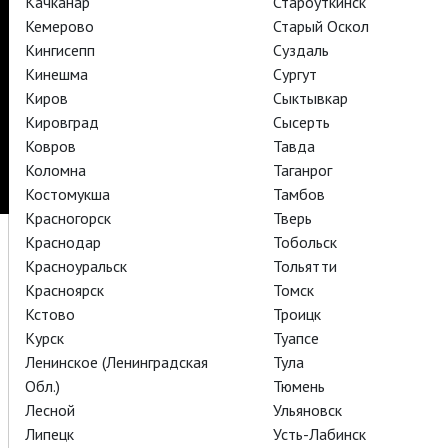
Качканар
Староуткинск
TheatreHD
Кемерово
Старый Оскол
Кингисепп
Суздаль
Подписаться на рассылку
Поддержать
Кинешма
Сургут
Стать волонтёром
Как организовать показ в вашем городе
Киров
Сыктывкар
Партнёры
Контакты
Кировград
Сысерть
© TheatreHD 2026
18+
Ковров
Тавда
Коломна
Таганрог
Костомукша
Тамбов
Красногорск
Тверь
Краснодар
Тобольск
Красноуральск
Тольятти
Красноярск
Томск
Кстово
Троицк
Курск
Туапсе
Ленинское (Ленинградская
Тула
Обл.)
Тюмень
Лесной
Ульяновск
Липецк
Усть-Лабинск