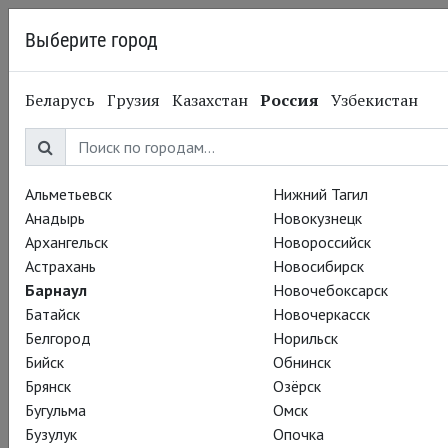
Выберите город
Барнаул
Беларусь
Грузия
Казахстан
Россия
Узбекистан
19.08.2014
Королевская Шекспировская Компания
Летний театральный
фестиваль. Генрих IV.
Альметьевск
Нижний Тагил
Анадырь
Новокузнецк
Последние показы
Архангельск
Новороссийск
Астрахань
Новосибирск
Барнаул
Новочебоксарск
Близится расставание с полюбившимися многим героями
Батайск
Новочеркасск
шекспировской исторической хроники «Генрих IV».
Белгород
Норильск
Бийск
Обнинск
Вторую (но композиционно самостоятельную) часть
Брянск
Озёрск
спектакля еще можно успеть посмотреть 19, 20 и 21
Бугульма
Омск
августа. Последняя возможность познакомиться с принцем
Бузулук
Опочка