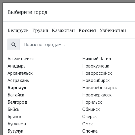
Выберите город
Барнаул
Беларусь
Грузия
Казахстан
Россия
Узбекистан
05.09.2014
Национальный театр
Летний театральный
фестиваль. Король Лир
Альметьевск
Нижний Тагил
Анадырь
Новокузнецк
Архангельск
Новороссийск
Астрахань
Новосибирск
Барнаул
Новочебоксарск
Батайск
Новочеркасск
Белгород
Норильск
Бийск
Обнинск
Брянск
Озёрск
Бугульма
Омск
Бузулук
Опочка