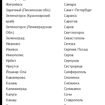
Жигулёвск
Самара
Заречный (Пензенская обл.)
Санкт-Петербург
TheatreHD
Зеленогорск (Красноярский
Саранск
TheatreHD Опера
край)
Саратов
TheatreHD Балет в кино
Зеленогорск (Ленинградская
Саров
АРТ-ЛЕКТОРИЙ В КИНО
Обл.)
Светлогорск
Зеленоград
Севастополь
Иваново
Сегежа
TheatreHD
АРТ-ЛЕКТОРИЙ В КИНО
Ижевск
Сергиев Посад
Иннополис
Серов
Ирбит
Серпухов
TheatreHD
Иркутск
Сестрорецк
TheatreHD Опера
Йошкар-Ола
Симферополь
TheatreHD Балет в кино
Кавалерово
Смоленск
АРТ-ЛЕКТОРИЙ В КИНО
Казань
Снежинск
Калининград
Соликамск
Калуга
Сочи
TheatreHD
Канаш
Ставрополь