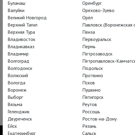
Буланаш
Оренбург
Валуйки
Орехово-Зуево
Великий Новгород
Орёл
Верхний Тагил
Павловск (Воронежская о
Верхняя Тура
Пенза
Владивосток
Первоуральск
Владикавказ
Пермь
«Король Лир» возвращается! Гениальный Саймон Расселл
Владимир
Петрозаводск
Бил в заглавной роли, яркая режиссура Сэма Мендеса и
Волгоград
Петропавловск-Камчатс
внимание к деталям.
Волгодонск
Подольск
Волжский
Протвино
— Ты зовешь меня дураком, голубчик?
Вологда
Псков
— Остальные титулы ты раздал, а этот дан от природы.
Воронеж
Пушкино
Спектакль оскароносного режиссера уже сегодня можно
Выборг
Пятигорск
будет увидеть в Санкт-Петербурге, а 7, 11 и 12 сентября –
Вязьма
Реутов
в Москве.
Геленджик
Россошь
Двуреченск
Ростов-на-Дону
Ейск
Рязань
Екатеринбург
Сальск