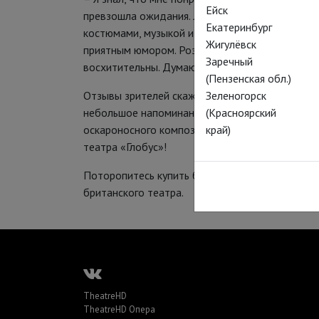
Ейск
превзошла ожидания. Любимый Глобус как всег
Екатеринбург
костюмами, музыкой и аутентичностью изложен
Жигулёвск
приятным юмором. Розалинда и меланхоличны
Заречный
восхитительны. Думаю, что обязательно посмо
(Пензенская обл.)
Отзывы зрителей скажут о спектакле больше, ч
Зеленогорск
небольшое напоминание: яркая романтическая 
(Красноярский
оскароносного композитора, поцелуями и пере
край)
театра «Глобус»!
Поторопитесь купить билеты и оставайтесь с н
британского театра.
TheatreHD
TheatreHD Опера