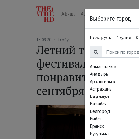
Афиша
Арт-лекторий в кино
Жур
Выберите город
Беларусь
Грузия
К
15.09.2014
Глобус
Летний театральн
фестиваль. Как вам
Альметьевск
понравится. Премь
Анадырь
Архангельск
сентября
Астрахань
Барнаул
Батайск
Белгород
Бийск
Брянск
Бугульма