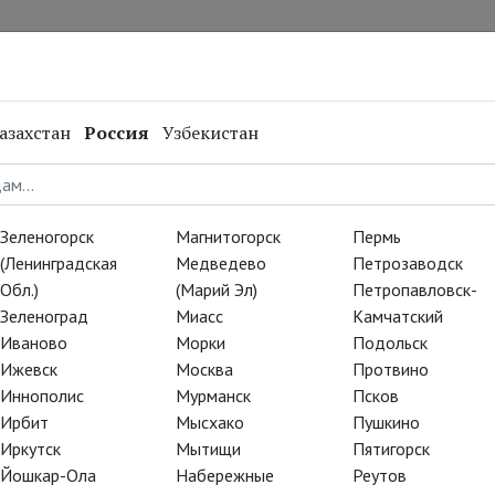
нал
Репертуар
Спецпроекты
Онлайн
азахстан
Россия
Узбекистан
ый
 это
Зеленогорск
Магнитогорск
Пермь
ера 23
(Ленинградская
Медведево
Петрозаводск
Обл.)
(Марий Эл)
Петропавловск-
Зеленоград
Миасс
Камчатский
Иваново
Морки
Подольск
Ижевск
Москва
Протвино
Иннополис
Мурманск
Псков
Ирбит
Мысхако
Пушкино
Иркутск
Мытищи
Пятигорск
Йошкар-Ола
Набережные
Реутов