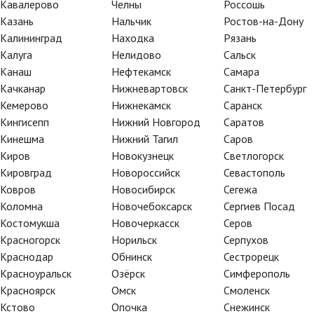
Кавалерово
Челны
Россошь
Казань
Нальчик
Ростов-на-Дону
Калининград
Находка
Рязань
Калуга
Нелидово
Сальск
Канаш
Нефтекамск
Самара
Качканар
Нижневартовск
Санкт-Петербург
Кемерово
Нижнекамск
Саранск
Кингисепп
Нижний Новгород
Саратов
Кинешма
Нижний Тагил
Саров
Киров
Новокузнецк
Светлогорск
Кировград
Новороссийск
Севастополь
Ковров
Новосибирск
Сегежа
ославле пройдет премьера
Коломна
Новочебоксарск
Сергиев Посад
ак вам это понравится»!
Костомукша
Новочеркасск
Серов
Красногорск
Норильск
Серпухов
с спою. И станцую" Глобус
Краснодар
Обнинск
Сестрорецк
скрылись персонажи, не очень
Красноуральск
Озёрск
Симферополь
ный эффект присутствия.
Красноярск
Омск
Смоленск
Кстово
Опочка
Снежинск
удивлен тем, что реальность