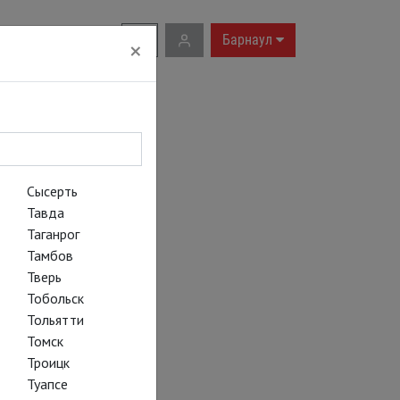
RU
|
EN
Барнаул
×
Сысерть
Тавда
Таганрог
Тамбов
Тверь
Тобольск
Тольятти
Томск
Троицк
Туапсе