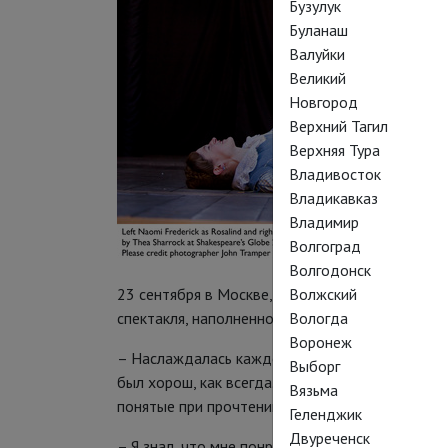
Бузулук
Буланаш
Валуйки
Великий
Новгород
Верхний Тагил
Верхняя Тура
Владивосток
Владикавказ
Владимир
Волгоград
Волгодонск
23 сентября в Москве, Санкт-Петербурге и Яр
Волжский
спектакля, наполненного юностью и юмором, «К
Вологда
Воронеж
– Наслаждалась каждой минутой! Любимый "Ща
Выборг
был хорош, как всегда. Для меня заиграли и ра
Вязьма
понятые при прочтении пьесы. Как всегда - пол
Геленджик
Двуреченск
– Я знал, что мне понравится, но был приятно 