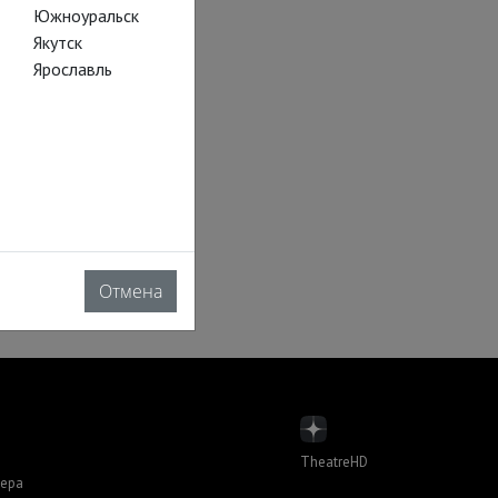
Южноуральск
Якутск
Ярославль
Отмена
TheatreHD
пера