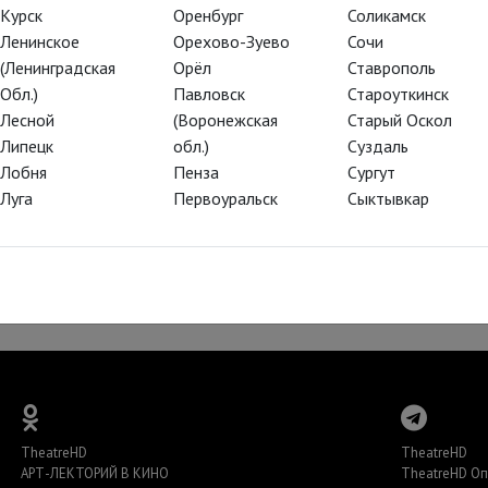
Курск
Оренбург
Соликамск
да порадовал актерами,
Ленинское
Орехово-Зуево
Сочи
ия. Гротескная комедия с
(Ленинградская
Орёл
Ставрополь
й Жак особенно
Обл.)
Павловск
Староуткинск
трю постановку второй раз.
Лесной
(Воронежская
Старый Оскол
ем могли бы мы :) И все-таки
Липецк
обл.)
Суздаль
комедия с музыкой
Лобня
Пенза
Сургут
одеваниями в постановке
Луга
Первоуральск
Сыктывкар
ами на волне Шекспира и
TheatreHD
TheatreHD
АРТ-ЛЕКТОРИЙ В КИНО
TheatreHD О