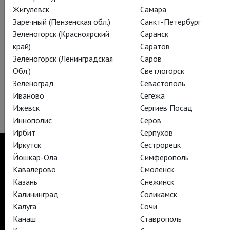
спагетти. Не меньших похвал заслуживает знатный мэтр
Жигулёвск
Самара
Билл Найи, знакомый широкой публике по ролям
Заречный (Пензенская обл.)
Санкт-Петербург
разнообразных вурдалаков, а тут уверенно обживающий
Зеленогорск (Красноярский
Саранск
безупречный костюм нахрапистого лондонского сноба».
край)
Саратов
Зеленогорск (Ленинградская
Саров
Леонид Александровский
Обл.)
Светлогорск
Билеты на премьеру этой удивительной камерной драмы,
Зеленоград
Севастополь
которая состоится 7 октября, можно приобрести уже
Иваново
Сегежа
сегодня на нашем сайте.
Ижевск
Сергиев Посад
Иннополис
Серов
Ирбит
Серпухов
Иркутск
Сестрорецк
Йошкар-Ола
Симферополь
Кавалерово
Смоленск
Казань
Снежинск
TheatreHD
TheatreHD Опера
Калининград
Соликамск
TheatreHD Балет в кино
Калуга
Сочи
АРТ-ЛЕКТОРИЙ В КИНО
Канаш
Ставрополь