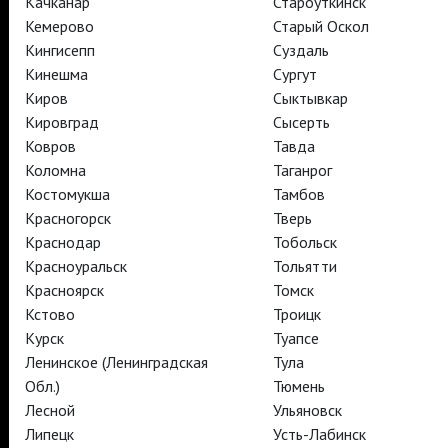
Качканар
Староуткинск
Кемерово
Старый Оскол
TheatreHD
Кингисепп
Суздаль
АРТ-ЛЕКТОРИЙ В КИНО
Кинешма
Сургут
Киров
Сыктывкар
Кировград
Сысерть
TheatreHD
TheatreHD Опера
Ковров
Тавда
TheatreHD Балет в кино
Коломна
Таганрог
АРТ-ЛЕКТОРИЙ В КИНО
Костомукша
Тамбов
Красногорск
Тверь
Краснодар
Тобольск
TheatreHD
Красноуральск
Тольятти
Красноярск
Томск
Подписаться на рассылку
Поддержать
Кстово
Троицк
Стать волонтёром
Как организовать показ в вашем городе
Курск
Туапсе
Партнёры
Контакты
Ленинское (Ленинградская
Тула
© TheatreHD 2026
18+
Обл.)
Тюмень
Лесной
Ульяновск
Липецк
Усть-Лабинск