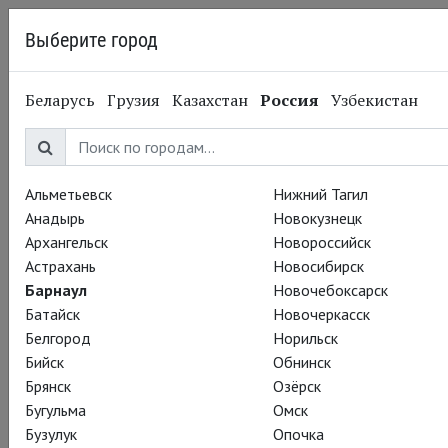
Выберите город
Барнаул
Беларусь
Грузия
Казахстан
Россия
Узбекистан
02.10.2014
Национальный театр
Театральный
Киносезон. Верхний
Альметьевск
Нижний Тагил
Анадырь
Новокузнецк
свет. Открытие 7
Архангельск
Новороссийск
Астрахань
Новосибирск
октября
Барнаул
Новочебоксарск
Батайск
Новочеркасск
Белгород
Норильск
Бийск
Обнинск
Брянск
Озёрск
Бугульма
Омск
Бузулук
Опочка