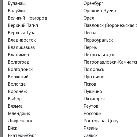
Буланаш
Оренбург
Валуйки
Орехово-Зуево
Великий Новгород
Орёл
Верхний Тагил
Павловск (Воронежская о
Верхняя Тура
Пенза
Владивосток
Первоуральск
Владикавказ
Пермь
Владимир
Петрозаводск
Волгоград
Петропавловск-Камчатс
Волгодонск
Подольск
«Восхитительная драма Хэа требует подлинной актерской
Волжский
Протвино
самоотдачи; тем удивительней безусловный триумф
Вологда
Псков
дебютирующей в Вест Энде Кэри Маллиган. Мягкость,
Воронеж
Пушкино
интеллигентность и женственность актрисы, влюбившие в
Выборг
Пятигорск
нее мировую кино-аудиторию пять лет назад, в живом
Вязьма
Реутов
сценическом антураже сражают наповал. Впечатляет и
Геленджик
Россошь
чисто исполнительская сноровка актрисы, столь
Двуреченск
Ростов-на-Дону
необходимая при исполнении роли Киры, которой по ходу
Ейск
Рязань
спектакля приходится готовить настоящий соус для
Екатеринбург
Сальск