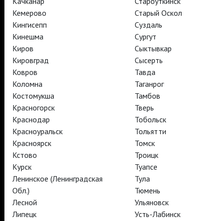
Качканар
Староуткинск
АРТ-ЛЕКТОРИЙ В КИНО
Кемерово
Старый Оскол
Кингисепп
Суздаль
Кинешма
Сургут
TheatreHD
Киров
Сыктывкар
АРТ-ЛЕКТОРИЙ В КИНО
Кировград
Сысерть
Ковров
Тавда
TheatreHD
Коломна
Таганрог
TheatreHD Опера
Костомукша
Тамбов
TheatreHD Балет в кино
Красногорск
Тверь
АРТ-ЛЕКТОРИЙ В КИНО
Краснодар
Тобольск
Красноуральск
Тольятти
Красноярск
Томск
TheatreHD
Кстово
Троицк
Курск
Туапсе
Подписаться на рассылку
Поддержать
Ленинское (Ленинградская
Тула
Стать волонтёром
Как организовать показ в вашем городе
Обл.)
Тюмень
Партнёры
Контакты
Лесной
Ульяновск
© TheatreHD 2026
18+
Липецк
Усть-Лабинск