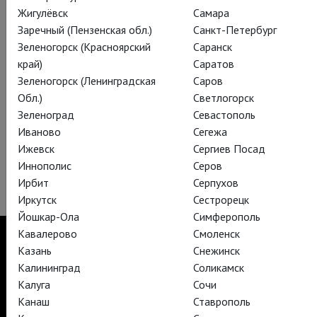
Таинственное очарование Востока, магия, любовь
Жигулёвск
Самара
страстная, любовь жертвенная, любовь, о которой слагают
Заречный (Пензенская обл.)
Санкт-Петербург
легенды…
Зеленогорск (Красноярский
Саранск
край)
Саратов
Либретто Назыма Хикмета и Юрия Григоровича
Зеленогорск (Ленинградская
Саров
Балетмейстер-постановщик Юрий Григорович
Обл.)
Светлогорск
Художник-постановщик Симон Вирсаладзе
Зеленоград
Севастополь
Дирижёр-постановщик Александр Копылов
Иваново
Сегежа
Исполнительница роли царицы – Светлана Захарова
Ижевск
Сергиев Посад
Билеты на этот и другие балеты сезона уже можно
Иннополис
Серов
приобрести на нашем сайте.
Ирбит
Серпухов
Иркутск
Сестрорецк
Йошкар-Ола
Симферополь
Кавалерово
Смоленск
Казань
Снежинск
Калининград
Соликамск
TheatreHD
Калуга
Сочи
TheatreHD Опера
Канаш
Ставрополь
TheatreHD Балет в кино