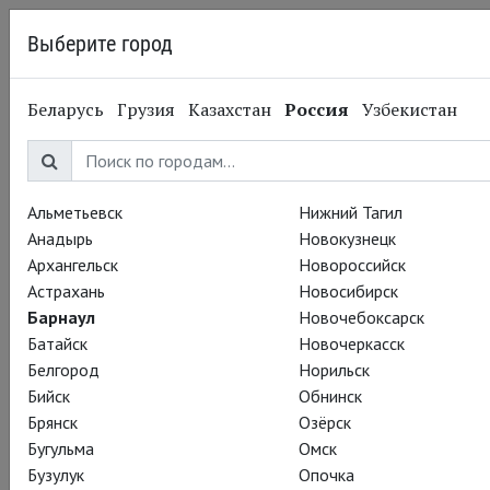
Выберите город
Барнаул
Беларусь
Грузия
Казахстан
Россия
Узбекистан
07.10.2014
Большой театр
Театральный Киносезон
2014-15. Легенда о
Альметьевск
Нижний Тагил
Анадырь
Новокузнецк
любви 26 октября
Архангельск
Новороссийск
Астрахань
Новосибирск
Барнаул
Новочебоксарск
Батайск
Новочеркасск
Белгород
Норильск
Бийск
Обнинск
Брянск
Озёрск
Бугульма
Омск
Бузулук
Опочка