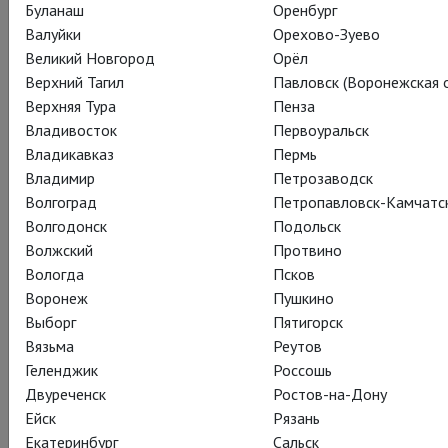
Буланаш
Оренбург
Валуйки
Орехово-Зуево
Великий Новгород
Орёл
Верхний Тагил
Павловск (Воронежская о
Верхняя Тура
Пенза
Владивосток
Первоуральск
Владикавказ
Пермь
Владимир
Петрозаводск
Волгоград
Петропавловск-Камчатс
26 октября состоится премьерный показ балета «Легенда о
Волгодонск
Подольск
любви», который откроет сезон прямых трансляций из
Волжский
Протвино
Большого театра и подготовит почву для восприятия
Вологда
Псков
множества великолепных постановок, которые ждут
Воронеж
Пушкино
своего зрителя и на которые уже можно купить билеты!
Выборг
Пятигорск
Вязьма
Реутов
Балет «Легенда о любви» долгое время был одним из
Геленджик
Россошь
лучших и любимых произведений в репертуаре Большого
Двуреченск
Ростов-на-Дону
театра, а участие в нем было желанным для любой
Ейск
Рязань
восходящей звезды балета.
Екатеринбург
Сальск