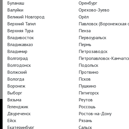
Буланаш
Оренбург
Валуйки
Орехово-Зуево
Великий Новгород
Орёл
Верхний Тагил
Павловск (Воронежская о
Верхняя Тура
Пенза
Владивосток
Первоуральск
Владикавказ
Пермь
Владимир
Петрозаводск
Волгоград
Петропавловск-Камчатс
Волгодонск
Подольск
Волжский
Протвино
Вологда
Псков
Воронеж
Пушкино
Выборг
Пятигорск
Вязьма
Реутов
Геленджик
Россошь
Двуреченск
Ростов-на-Дону
Ейск
Рязань
TheatreHD
Екатеринбург
Сальск