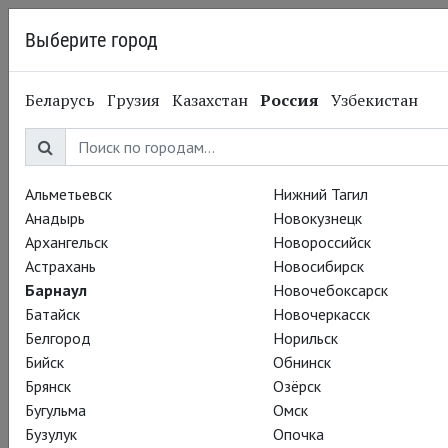
Выберите город
Барнаул
Беларусь
Грузия
Казахстан
Россия
Узбекистан
21.10.2014
Национальный театр
Восковая фигура
Бенедикта Камбербэтча
Альметьевск
Нижний Тагил
Анадырь
Новокузнецк
Архангельск
Новороссийск
Шерлока, Франкенштейна, будущего Гамлета и Ричарда III
Астрахань
Новосибирск
теперь можно… потрогать.
Барнаул
Новочебоксарск
Батайск
Новочеркасск
В музее мадам Тюссо появилась восковая фигура
Белгород
Норильск
Бенедикта Камбербэтча.
Бийск
Обнинск
Брянск
Озёрск
Бугульма
Омск
Бузулук
Опочка