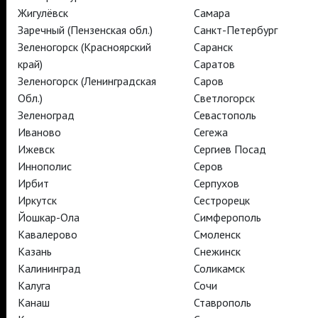
TheatreHD Опера
Жигулёвск
Самара
TheatreHD Балет в кино
Заречный (Пензенская обл.)
Санкт-Петербург
АРТ-ЛЕКТОРИЙ В КИНО
Зеленогорск (Красноярский
Саранск
край)
Саратов
Зеленогорск (Ленинградская
Саров
TheatreHD
АРТ-ЛЕКТОРИЙ В КИНО
Обл.)
Светлогорск
Зеленоград
Севастополь
Иваново
Сегежа
TheatreHD
Ижевск
Сергиев Посад
TheatreHD Опера
Иннополис
Серов
TheatreHD Балет в кино
Ирбит
Серпухов
АРТ-ЛЕКТОРИЙ В КИНО
Иркутск
Сестрорецк
Йошкар-Ола
Симферополь
Кавалерово
Смоленск
TheatreHD
Казань
Снежинск
Калининград
Соликамск
Подписаться на рассылку
Поддержать
Калуга
Сочи
Стать волонтёром
Как организовать показ в вашем городе
Канаш
Ставрополь
Партнёры
Контакты