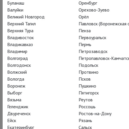
Буланаш
Оренбург
Валуйки
Орехово-Зуево
Великий Новгород
Орёл
Верхний Тагил
Павловск (Воронежская о
Верхняя Тура
Пенза
Владивосток
Первоуральск
Уже совсем скоро на наших экранах состоится премьера
Владикавказ
Пермь
спектакля «Сон в летнюю ночь» Доминика Дромгула. В
Владимир
Петрозаводск
социальных сетях мы проводили конкурс на лучший вопрос
Волгоград
Петропавловск-Камчатс
для режиссера, и победила Наталья Лисецкая!
Волгодонск
Подольск
Волжский
Протвино
Вот ответы Доминика:
Вологда
Псков
– Если бы вы встретили Шекспира, как вы думаете, какой
Воронеж
Пушкино
вопрос он бы вам задал?
Выборг
Пятигорск
– Если бы я встретил Шекспира сейчас, то он наверняка
Вязьма
Реутов
задал бы следующий вопрос: «А где мой гонорар? Выпиши
Геленджик
Россошь
мне чек сейчас же». Он, будучи хорошим бизнесменом, был
Двуреченск
Ростов-на-Дону
бы поражен, насколько его пьесы популярны, и рассержен
Ейск
Рязань
из-за того, что сам не имеет с этого никакой выгоды.
Екатеринбург
Сальск