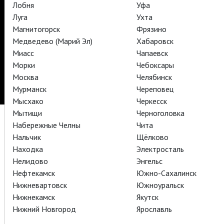
TheatreHD
Лобня
Уфа
Луга
Ухта
Подписаться на рассылку
Поддержать
Магнитогорск
Фрязино
Стать волонтёром
Как организовать показ в вашем городе
Медведево (Марий Эл)
Хабаровск
Партнёры
Контакты
Миасс
Чапаевск
Морки
Чебоксары
© TheatreHD 2026
18+
Москва
Челябинск
Мурманск
Череповец
Мысхако
Черкесск
Мытищи
Черноголовка
Набережные Челны
Чита
Нальчик
Щёлково
Находка
Электросталь
Нелидово
Энгельс
Нефтекамск
Южно-Сахалинск
Нижневартовск
Южноуральск
Нижнекамск
Якутск
Нижний Новгород
Ярославль