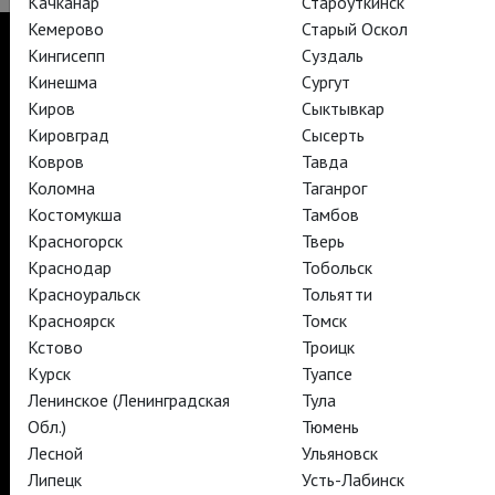
Качканар
Староуткинск
Кемерово
Старый Оскол
Кингисепп
Суздаль
Кинешма
Сургут
Киров
Сыктывкар
TheatreHD
Кировград
Сысерть
TheatreHD Опера
TheatreHD Балет в кино
Ковров
Тавда
АРТ-ЛЕКТОРИЙ В КИНО
Коломна
Таганрог
Костомукша
Тамбов
Красногорск
Тверь
TheatreHD
Краснодар
Тобольск
АРТ-ЛЕКТОРИЙ В КИНО
Красноуральск
Тольятти
Красноярск
Томск
Кстово
Троицк
TheatreHD
Курск
Туапсе
TheatreHD Опера
TheatreHD Балет в кино
Ленинское (Ленинградская
Тула
АРТ-ЛЕКТОРИЙ В КИНО
Обл.)
Тюмень
Лесной
Ульяновск
Липецк
Усть-Лабинск