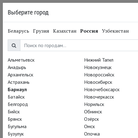
Выберите город
Барнаул
Беларусь
Грузия
Казахстан
Россия
Узбекистан
06.11.2014
Глобус
Сон в летнюю ночь. С
11 ноября
Альметьевск
Нижний Тагил
Анадырь
Новокузнецк
Архангельск
Новороссийск
Астрахань
Новосибирск
Барнаул
Новочебоксарск
Батайск
Новочеркасск
Белгород
Норильск
Бийск
Обнинск
Брянск
Озёрск
Бугульма
Омск
Бузулук
Опочка