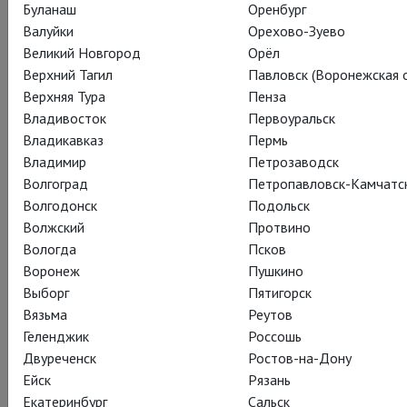
говори.
Буланаш
Оренбург
Валуйки
Орехово-Зуево
«Трамвай 'Желание'» еще в кинотеатрах, ближайший сеанс
Великий Новгород
Орёл
в городах России и Украины – завтра, 25 ноября.
Верхний Тагил
Павловск (Воронежская о
Верхняя Тура
Пенза
Успейте посмотреть потрясающую постановку пьесы
Владивосток
Первоуральск
Уильямса, удостоенного за нее Пулитцеровской премии в
Владикавказ
Пермь
1948 году, но не теряющую актуальности и сейчас.
Владимир
Петрозаводск
Например, сюжетом «Трамвая» не так давно
Волгоград
Петропавловск-Камчатс
воспользовался Вуди Аллен и воплотил историю Бланш
Волгодонск
Подольск
Дюбуа в картине «Жасмин».
Волжский
Протвино
Вологда
Псков
Воронеж
Пушкино
Выборг
Пятигорск
Вязьма
Реутов
Геленджик
Россошь
Двуреченск
Ростов-на-Дону
Ейск
Рязань
Екатеринбург
Сальск