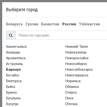
Выберите город
Барнаул
Беларусь
Грузия
Казахстан
Россия
Узбекистан
24.11.2014
Национальный театр
Трамвай «Желание». 25
ноября
Альметьевск
Нижний Тагил
Анадырь
Новокузнецк
Архангельск
Новороссийск
СТЭНЛИ. Выглядите-то вы – блеск.
Астрахань
Новосибирск
БЛАНШ. Именно на комплимент я и напрашивалась, Стэнли.
Барнаул
Новочебоксарск
СТЭНЛИ. Ерунда! Не занимаюсь.
Батайск
Новочеркасск
БЛАНШ. Что – ерунда?
Белгород
Норильск
СТЭНЛИ. Комплименты женщинам насчет их внешности. Не
Бийск
Обнинск
встречал еще такой, что сама бы не знала, красива или нет,
Брянск
Озёрск
и нуждалась бы в подсказке; а есть и такие, что вообще
Бугульма
Омск
полагаются только на собственное мнение, что ты им ни
Бузулук
Опочка