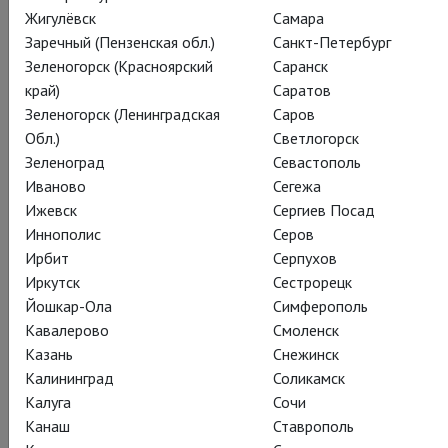
Жигулёвск
Самара
Заречный (Пензенская обл.)
Санкт-Петербург
Зеленогорск (Красноярский
Саранск
край)
Саратов
Зеленогорск (Ленинградская
Саров
Обл.)
Светлогорск
Зеленоград
Севастополь
Иваново
Сегежа
Ижевск
Сергиев Посад
Иннополис
Серов
Ирбит
Серпухов
Иркутск
Сестрорецк
Йошкар-Ола
Симферополь
Кавалерово
Смоленск
Казань
Снежинск
Калининград
Соликамск
Калуга
Сочи
Канаш
Ставрополь