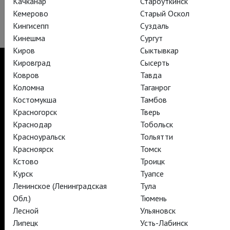
Качканар
Староуткинск
Кемерово
Старый Оскол
Кингисепп
Суздаль
Кинешма
Сургут
Киров
Сыктывкар
Кировград
Сысерть
Ковров
Тавда
Коломна
Таганрог
TheatreHD
Костомукша
Тамбов
TheatreHD Опера
Красногорск
Тверь
TheatreHD Балет в кино
Краснодар
Тобольск
АРТ-ЛЕКТОРИЙ В КИНО
Красноуральск
Тольятти
Красноярск
Томск
Кстово
Троицк
TheatreHD
АРТ-ЛЕКТОРИЙ В КИНО
Курск
Туапсе
Ленинское (Ленинградская
Тула
Обл.)
Тюмень
TheatreHD
Лесной
Ульяновск
TheatreHD Опера
Липецк
Усть-Лабинск
TheatreHD Балет в кино