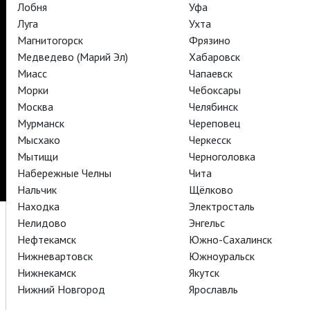
Лобня
Уфа
АРТ-ЛЕКТОРИЙ В КИНО
Луга
Ухта
Магнитогорск
Фрязино
Медведево (Марий Эл)
Хабаровск
TheatreHD
Миасс
Чапаевск
Морки
Чебоксары
Подписаться на рассылку
Поддержать
Москва
Челябинск
Стать волонтёром
Как организовать показ в вашем городе
Мурманск
Череповец
Партнёры
Контакты
Мысхако
Черкесск
© TheatreHD 2026
18+
Мытищи
Черноголовка
Набережные Челны
Чита
Нальчик
Щёлково
Находка
Электросталь
Нелидово
Энгельс
Нефтекамск
Южно-Сахалинск
Нижневартовск
Южноуральск
Нижнекамск
Якутск
Нижний Новгород
Ярославль