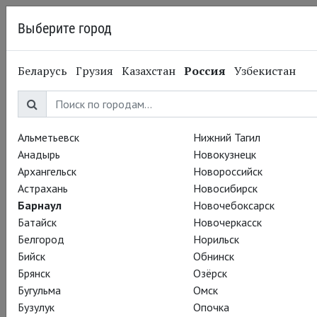
Выберите город
Барнаул
Беларусь
Грузия
Казахстан
Россия
Узбекистан
09.04.2015
Глобус
Пятиминутка хороших
новостей!
Альметьевск
Нижний Тагил
Анадырь
Новокузнецк
Архангельск
Новороссийск
1) TheatreHD теперь представлен и в славном городе
Астрахань
Новосибирск
Новокузнецке!
Барнаул
Новочебоксарск
Батайск
Новочеркасск
Приглашаем вас 14 апреля на один из лучших спектаклей
Белгород
Норильск
нашего репертуара, потрясающе остроумную
Бийск
Обнинск
«Двенадцатую ночь»
с Марком Рэйлэнсом и Стивеном
Брянск
Озёрск
Фраем. Эта и другие постановки теперь в кинотеатре
Бугульма
Омск
«Формула Кино IMAX».
Бузулук
Опочка