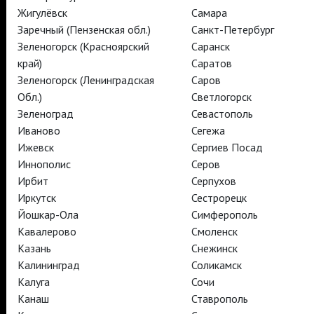
Жигулёвск
Самара
Заречный (Пензенская обл.)
Санкт-Петербург
TheatreHD
Зеленогорск (Красноярский
Саранск
TheatreHD Опера
край)
Саратов
TheatreHD Балет в кино
Зеленогорск (Ленинградская
Саров
АРТ-ЛЕКТОРИЙ В КИНО
Обл.)
Светлогорск
Зеленоград
Севастополь
Иваново
Сегежа
TheatreHD
АРТ-ЛЕКТОРИЙ В КИНО
Ижевск
Сергиев Посад
Иннополис
Серов
Ирбит
Серпухов
TheatreHD
Иркутск
Сестрорецк
TheatreHD Опера
Йошкар-Ола
Симферополь
TheatreHD Балет в кино
Кавалерово
Смоленск
АРТ-ЛЕКТОРИЙ В КИНО
Казань
Снежинск
Калининград
Соликамск
Калуга
Сочи
TheatreHD
Канаш
Ставрополь