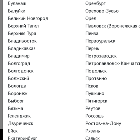
Буланаш
Оренбург
2) В Москве пройдет дополнительный показ
«Бури»
с
Валуйки
Орехово-Зуево
Колином Морганом: он состоится 28 апреля в кинотеатре
Великий Новгород
Орёл
«Формула Кино Прага».
Верхний Тагил
Павловск (Воронежская о
Верхняя Тура
Пенза
Владивосток
Первоуральск
Владикавказ
Пермь
Владимир
Петрозаводск
Волгоград
Петропавловск-Камчатс
Волгодонск
Подольск
Волжский
Протвино
Вологда
Псков
Воронеж
Пушкино
Выборг
Пятигорск
Вязьма
Реутов
Геленджик
Россошь
Двуреченск
Ростов-на-Дону
Ейск
Рязань
Екатеринбург
Сальск