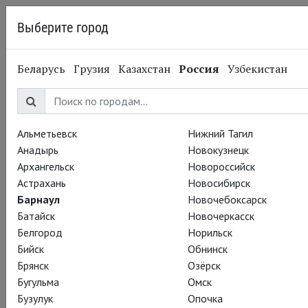
Выберите город
Барнаул
Беларусь
Грузия
Казахстан
Россия
Узбекистан
16.04.2015
Вечер балетов Иржи
Килиана. 18 апреля
Альметьевск
Нижний Тагил
Анадырь
Новокузнецк
Архангельск
Новороссийск
18 апреля и 25 апреля – «Вечер балетов Иржи Килиана». В
Астрахань
Новосибирск
балете задействована музыка композиторов разных веков
Барнаул
Новочебоксарск
(Генриха Бибера, Джона Кейджа, Филиппа Гласса и Баха).
Батайск
Новочеркасск
Белгород
Норильск
...Неуловимо меняя амплитуду движений и скорость
Бийск
Обнинск
комбинаций, Иржи Килиан в «Восковых крыльях»
Брянск
Озёрск
манипулирует зрительским восприятием, как маг.
Бугульма
Омск
«Коммерсант»
Бузулук
Опочка