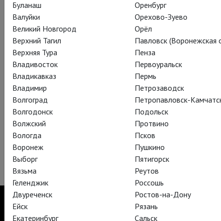
Буланаш
Оренбург
Валуйки
Орехово-Зуево
Великий Новгород
Орёл
Верхний Тагил
Павловск (Воронежская о
Верхняя Тура
Пенза
Владивосток
Первоуральск
Владикавказ
Пермь
Владимир
Петрозаводск
Волгоград
Петропавловск-Камчатс
Волгодонск
Подольск
Волжский
Протвино
Вологда
Псков
Воронеж
Пушкино
Выборг
Пятигорск
Вязьма
Реутов
Геленджик
Россошь
Двуреченск
Ростов-на-Дону
Ейск
Рязань
Екатеринбург
Сальск