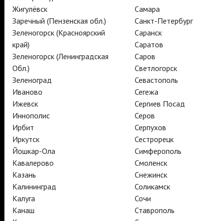
Жигулёвск
Самара
TheatreHD
TheatreHD Опера
Заречный (Пензенская обл.)
Санкт-Петербург
TheatreHD Балет в кино
Зеленогорск (Красноярский
Саранск
АРТ-ЛЕКТОРИЙ В КИНО
край)
Саратов
Зеленогорск (Ленинградская
Саров
Обл.)
Светлогорск
TheatreHD
Зеленоград
Севастополь
АРТ-ЛЕКТОРИЙ В КИНО
Иваново
Сегежа
Ижевск
Сергиев Посад
Иннополис
Серов
TheatreHD
Ирбит
Серпухов
TheatreHD Опера
TheatreHD Балет в кино
Иркутск
Сестрорецк
АРТ-ЛЕКТОРИЙ В КИНО
Йошкар-Ола
Симферополь
Кавалерово
Смоленск
Казань
Снежинск
TheatreHD
Калининград
Соликамск
Калуга
Сочи
Подписаться на рассылку
Поддержать
Канаш
Ставрополь
Стать волонтёром
Как организовать показ в вашем городе