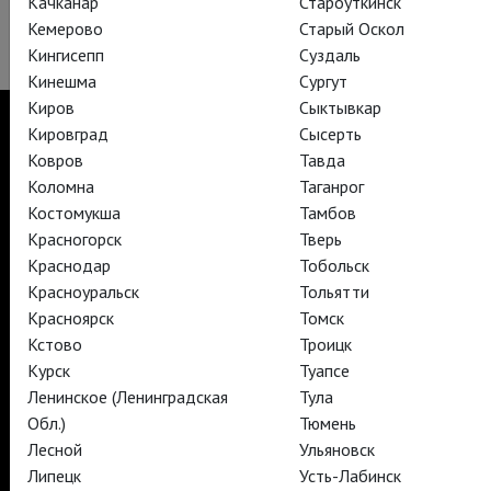
Качканар
Староуткинск
Кемерово
Старый Оскол
Кингисепп
Суздаль
Кинешма
Сургут
Киров
Сыктывкар
Кировград
Сысерть
Ковров
Тавда
Коломна
Таганрог
TheatreHD
Костомукша
Тамбов
TheatreHD Опера
TheatreHD Балет в кино
Красногорск
Тверь
АРТ-ЛЕКТОРИЙ В КИНО
Краснодар
Тобольск
Красноуральск
Тольятти
Красноярск
Томск
TheatreHD
Кстово
Троицк
АРТ-ЛЕКТОРИЙ В КИНО
Курск
Туапсе
Ленинское (Ленинградская
Тула
Обл.)
Тюмень
TheatreHD
Лесной
Ульяновск
TheatreHD Опера
TheatreHD Балет в кино
Липецк
Усть-Лабинск