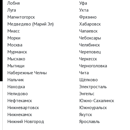
АРТ-ЛЕКТОРИЙ В КИНО
Лобня
Уфа
Луга
Ухта
Магнитогорск
Фрязино
TheatreHD
Медведево (Марий Эл)
Хабаровск
Миасс
Чапаевск
Подписаться на рассылку
Поддержать
Морки
Чебоксары
Стать волонтёром
Как организовать показ в вашем городе
Москва
Челябинск
Партнёры
Контакты
Мурманск
Череповец
Мысхако
Черкесск
© TheatreHD 2026
18+
Мытищи
Черноголовка
Набережные Челны
Чита
Нальчик
Щёлково
Находка
Электросталь
Нелидово
Энгельс
Нефтекамск
Южно-Сахалинск
Нижневартовск
Южноуральск
Нижнекамск
Якутск
Нижний Новгород
Ярославль