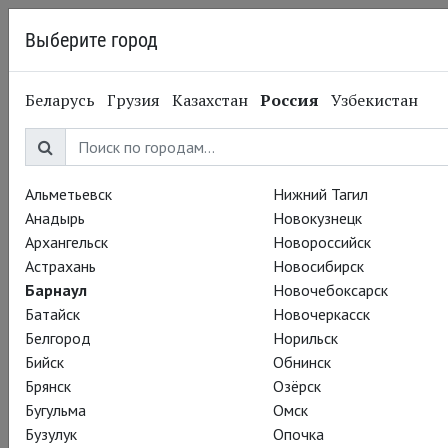
Выберите город
Барнаул
Беларусь
Грузия
Казахстан
Россия
Узбекистан
22.05.2015
Глобус
12 ночь. 26 мая
Альметьевск
Нижний Тагил
Анадырь
Новокузнецк
Архангельск
Новороссийск
Астрахань
Новосибирск
Барнаул
Новочебоксарск
Батайск
Новочеркасск
Белгород
Норильск
Бийск
Обнинск
Брянск
Озёрск
Бугульма
Омск
Бузулук
Опочка