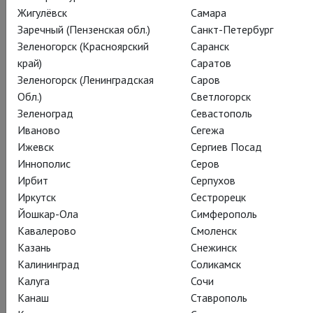
– Просто высший пилотаж!! Советую всем без исключения.
Жигулёвск
Самара
Это три незабываемых часа великолепного комедийного
Заречный (Пензенская обл.)
Санкт-Петербург
действа. Пол-зала точно лежало под креслами!!
Зеленогорск (Красноярский
Саранск
край)
Саратов
– И время побежало пулей. И цвета стали доставлять
Зеленогорск (Ленинградская
Саров
отдельное удовольствие. И режиссерская
Обл.)
Светлогорск
изобретательность - не переставая захватывать - оказалась
Зеленоград
Севастополь
как бы сама собой разумеющейся.
Иваново
Сегежа
Билеты.
Ижевск
Сергиев Посад
Иннополис
Серов
Ирбит
Серпухов
Иркутск
Сестрорецк
Йошкар-Ола
Симферополь
Кавалерово
Смоленск
Казань
Снежинск
Калининград
Соликамск
Калуга
Сочи
Канаш
Ставрополь