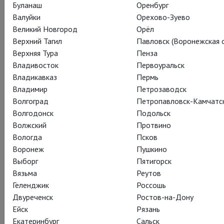
Буланаш
Оренбург
Валуйки
Орехово-Зуево
Великий Новгород
Орёл
Не пропустите
«Двенадцатую ночь»
26 мая в кинотеатре
Верхний Тагил
Павловск (Воронежская о
«Синема Парк Метрополис», если по каким-то
Верхняя Тура
Пенза
невообразимым причинам вы еще не видели эту
Владивосток
Первоуральск
постановку. Спектакль, который продолжает поражать
Владикавказ
Пермь
зрителей и не теряет своей актуальности и блеска, сколько
Владимир
Петрозаводск
его ни смотри.
Волгоград
Петропавловск-Камчатс
Волгодонск
Подольск
– Никогда не думал, что постановка, сделанная с почти
Волжский
Протвино
музейным подходом, может так рассмешить наше
Вологда
Псков
поколение. Играют на старинных инструментах, говорят
Воронеж
Пушкино
строго по тексту, танцуют, как встарь, — а смешно как на
Выборг
Пятигорск
хорошем остроактуальном стендапе.
Вязьма
Реутов
– Великолепный спектакль, потрясающая актерская игра,
Геленджик
Россошь
море удовольствия, смеха и позитива. Стивен Фрай
Двуреченск
Ростов-на-Дону
великолепен!
Ейск
Рязань
Екатеринбург
Сальск