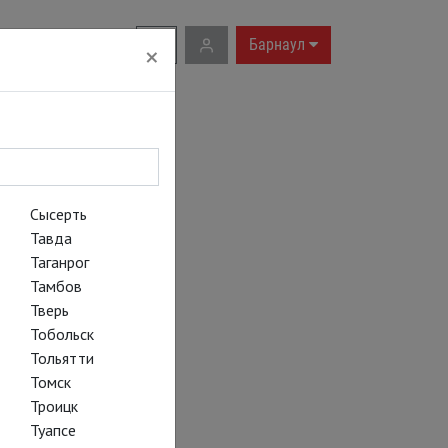
RU
|
EN
Барнаул
×
Сысерть
Тавда
Таганрог
Тамбов
Тверь
Тобольск
Тольятти
Томск
Троицк
Туапсе