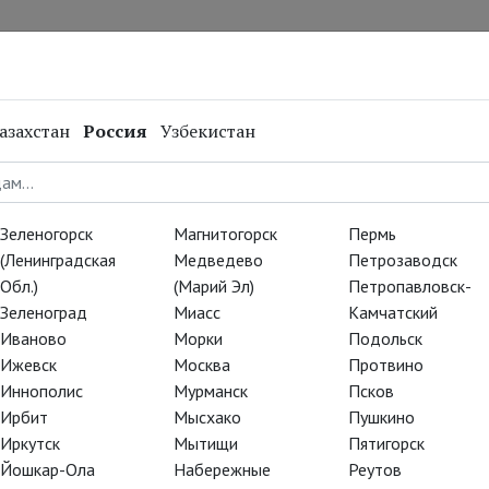
нал
Репертуар
Спецпроекты
Онлайн
азахстан
Россия
Узбекистан
дители!
Зеленогорск
Магнитогорск
Пермь
(Ленинградская
Медведево
Петрозаводск
Обл.)
(Марий Эл)
Петропавловск-
Зеленоград
Миасс
Камчатский
Иваново
Морки
Подольск
Ижевск
Москва
Протвино
Иннополис
Мурманск
Псков
Ирбит
Мысхако
Пушкино
Иркутск
Мытищи
Пятигорск
Йошкар-Ола
Набережные
Реутов