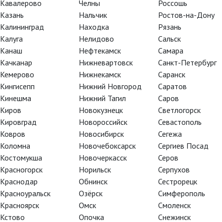
Кавалерово
Челны
Россошь
Казань
Нальчик
Ростов-на-Дону
Калининград
Находка
Рязань
Калуга
Нелидово
Сальск
Канаш
Нефтекамск
Самара
Качканар
Нижневартовск
Санкт-Петербург
е что? Мы не удивлены!
Кемерово
Нижнекамск
Саранск
е убийство собаки» было
Кингисепп
Нижний Новгород
Саратов
пять наград.
Кинешма
Нижний Тагил
Саров
Киров
Новокузнецк
Светлогорск
 актрисой за исполнение роли
Кировград
Новороссийск
Севастополь
м скоро снова будем
Ковров
Новосибирск
Сегежа
Коломна
Новочебоксарск
Сергиев Посад
Костомукша
Новочеркасск
Серов
едсказуемо победил в
Красногорск
Норильск
Серпухов
чем мы и поздравляем его
Краснодар
Обнинск
Сестрорецк
Красноуральск
Озёрск
Симферополь
талось только тому, что кто-
Красноярск
Омск
Смоленск
тановки :) Исправляйтесь!
Кстово
Опочка
Снежинск