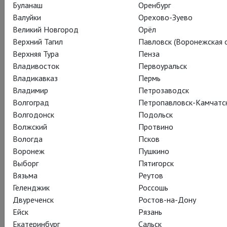
Буланаш
Оренбург
Валуйки
Орехово-Зуево
Великий Новгород
Орёл
Верхний Тагил
Павловск (Воронежская о
Верхняя Тура
Пенза
Владивосток
Первоуральск
Владикавказ
Пермь
Владимир
Петрозаводск
Волгоград
Петропавловск-Камчатс
Волгодонск
Подольск
Волжский
Протвино
Вологда
Псков
Воронеж
Пушкино
Выборг
Пятигорск
А до встречи с Ричардом Армитиджем в «Суровом
Вязьма
Реутов
испытании» осталась меньше недели.
Геленджик
Россошь
Двуреченск
Ростов-на-Дону
Драма Артура Миллера о судебном процессе над
Ейск
Рязань
«салемскими ведьмами» сделала его фигурантом «черного
Екатеринбург
Сальск
списка» Голливуда из-за параллели с деятельностью