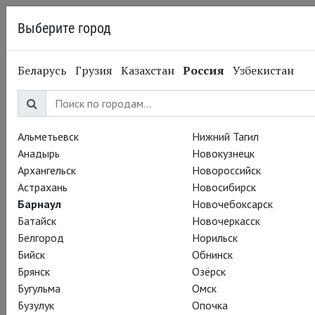
Выберите город
Барнаул
Беларусь
Грузия
Казахстан
Россия
Узбекистан
15.07.2015
Театр «Олд Вик»
Суровое испытание. С
21 июля
Альметьевск
Нижний Тагил
Анадырь
Новокузнецк
Архангельск
Новороссийск
Астрахань
Новосибирск
Барнаул
Новочебоксарск
Батайск
Новочеркасск
Белгород
Норильск
Бийск
Обнинск
Брянск
Озёрск
Бугульма
Омск
Бузулук
Опочка