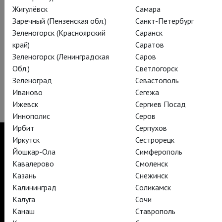
Жигулёвск
Самара
Комиссии сенатора Маккарти. Это не помешало Миллеру
Заречный (Пензенская обл.)
Санкт-Петербург
получить за это произведение премию Тони и Дональдсона
Зеленогорск (Красноярский
Саранск
и дать толчок повсеместному использованию поднятых им
край)
Саратов
тем.
Зеленогорск (Ленинградская
Саров
«Суровое испытание»
– с 21го июля на экранах TheatreHD!
Обл.)
Светлогорск
Зеленоград
Севастополь
P.S. Подписывайтесь на наш инстаграм, кто еще не:
Иваново
Сегежа
@cool_connections
Ижевск
Сергиев Посад
Иннополис
Серов
Ирбит
Серпухов
Иркутск
Сестрорецк
Йошкар-Ола
Симферополь
Кавалерово
Смоленск
TheatreHD
Казань
Снежинск
TheatreHD Опера
Калининград
Соликамск
TheatreHD Балет в кино
АРТ-ЛЕКТОРИЙ В КИНО
Калуга
Сочи
Канаш
Ставрополь