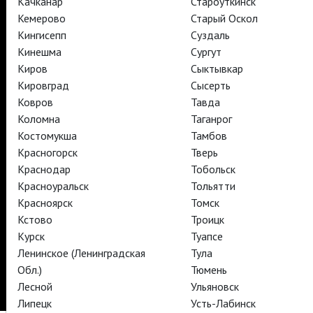
Качканар
Староуткинск
TheatreHD
Кемерово
Старый Оскол
АРТ-ЛЕКТОРИЙ В КИНО
Кингисепп
Суздаль
Кинешма
Сургут
Киров
Сыктывкар
TheatreHD
Кировград
Сысерть
TheatreHD Опера
Ковров
Тавда
TheatreHD Балет в кино
АРТ-ЛЕКТОРИЙ В КИНО
Коломна
Таганрог
Костомукша
Тамбов
Красногорск
Тверь
TheatreHD
Краснодар
Тобольск
Красноуральск
Тольятти
Красноярск
Томск
Подписаться на рассылку
Поддержать
Стать волонтёром
Как организовать показ в вашем городе
Кстово
Троицк
Партнёры
Контакты
Курск
Туапсе
Ленинское (Ленинградская
Тула
© TheatreHD 2026
18+
Обл.)
Тюмень
Лесной
Ульяновск
Липецк
Усть-Лабинск