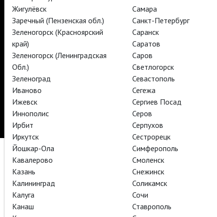
АРТ-ЛЕКТОРИЙ В КИНО
Жигулёвск
Самара
Заречный (Пензенская обл.)
Санкт-Петербург
Зеленогорск (Красноярский
Саранск
TheatreHD
край)
Саратов
Зеленогорск (Ленинградская
Саров
Подписаться на рассылку
Поддержать
Обл.)
Светлогорск
Стать волонтёром
Как организовать показ в вашем городе
Зеленоград
Севастополь
Партнёры
Контакты
Иваново
Сегежа
Ижевск
Сергиев Посад
© TheatreHD 2026
18+
Иннополис
Серов
Ирбит
Серпухов
Иркутск
Сестрорецк
Йошкар-Ола
Симферополь
Кавалерово
Смоленск
Казань
Снежинск
Калининград
Соликамск
Калуга
Сочи
Канаш
Ставрополь