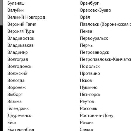
Буланаш
Оренбург
Валуйки
Орехово-Зуево
Дэвид Теннант в образе короля. Больше фото –
на сайте
.
Великий Новгород
Орёл
Верхний Тагил
Павловск (Воронежская о
Верхняя Тура
Пенза
Владивосток
Первоуральск
Владикавказ
Пермь
Владимир
Петрозаводск
TheatreHD
TheatreHD Опера
Волгоград
Петропавловск-Камчатс
TheatreHD Балет в кино
Волгодонск
Подольск
АРТ-ЛЕКТОРИЙ В КИНО
Волжский
Протвино
Вологда
Псков
Воронеж
Пушкино
TheatreHD
Выборг
Пятигорск
АРТ-ЛЕКТОРИЙ В КИНО
Вязьма
Реутов
Геленджик
Россошь
Двуреченск
Ростов-на-Дону
TheatreHD
Ейск
Рязань
TheatreHD Опера
TheatreHD Балет в кино
Екатеринбург
Сальск