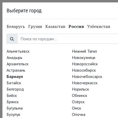
Выберите город
Барнаул
Беларусь
Грузия
Казахстан
Россия
Узбекистан
20.10.2013
Королевская Шекспировская Компания
RSC: Ричард II
Альметьевск
Нижний Тагил
Анадырь
Новокузнецк
Архангельск
Новороссийск
Астрахань
Новосибирск
Барнаул
Новочебоксарск
Батайск
Новочеркасск
Белгород
Норильск
Бийск
Обнинск
Брянск
Озёрск
Бугульма
Омск
Бузулук
Опочка