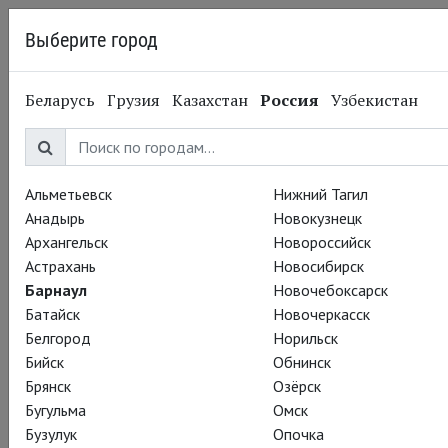
Выберите город
Барнаул
Беларусь
Грузия
Казахстан
Россия
Узбекистан
30.11.2015
Призраки. Премьера
завтра
Альметьевск
Нижний Тагил
Анадырь
Новокузнецк
Архангельск
Новороссийск
...Жизнь фру Элене Алвинг проходит в тени фигуры её
Астрахань
Новосибирск
давно скончавшегося мужа – добряка и благодетеля для
Барнаул
Новочебоксарск
окружающих, пьяницы и развратника для его супруги. К
Батайск
Новочеркасск
приезду своего взрослого сына Освальда, постигающего в
Белгород
Норильск
Париже премудрости профессии живописца, Элене решает
Бийск
Обнинск
расстаться с досаждающими ей призраками прошлого и
Брянск
Озёрск
раскрыть сыну глаза на истинную сущность его отца – пока
Бугульма
Омск
не выясняется, что Освальду и самому уже приходится
Бузулук
Опочка