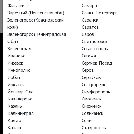
Жигулёвск
Самара
Заречный (Пензенская обл.)
Санкт-Петербург
Зеленогорск (Красноярский
Саранск
край)
Саратов
Зеленогорск (Ленинградская
Саров
Обл.)
Светлогорск
Зеленоград
Севастополь
Иваново
Сегежа
TheatreHD
Ижевск
Сергиев Посад
TheatreHD Опера
Иннополис
Серов
TheatreHD Балет в кино
Ирбит
Серпухов
АРТ-ЛЕКТОРИЙ В КИНО
Иркутск
Сестрорецк
Йошкар-Ола
Симферополь
Кавалерово
Смоленск
TheatreHD
АРТ-ЛЕКТОРИЙ В КИНО
Казань
Снежинск
Калининград
Соликамск
Калуга
Сочи
TheatreHD
Канаш
Ставрополь
TheatreHD Опера