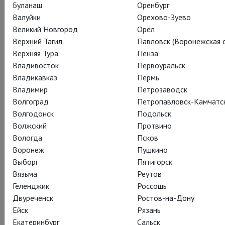
жить с тяжелым наследием былых грехов своего родителя.
Буланаш
Оренбург
Валуйки
Орехово-Зуево
Премьера спектакля «Призраки» – завтра, 1 декабря,
Великий Новгород
Орёл
в Формула Кино Горизонт.
Верхний Тагил
Павловск (Воронежская о
Верхняя Тура
Пенза
🏆 Премия Лоуренса Оливье – лучшая женская роль, лучшая
Владивосток
Первоуральск
мужская роль второго плана, лучший возобновленный
Владикавказ
Пермь
спектакль
Владимир
Петрозаводск
Волгоград
Петропавловск-Камчатс
Волгодонск
Подольск
Волжский
Протвино
Вологда
Псков
Воронеж
Пушкино
Выборг
Пятигорск
Вязьма
Реутов
Геленджик
Россошь
Двуреченск
Ростов-на-Дону
Ейск
Рязань
Екатеринбург
Сальск