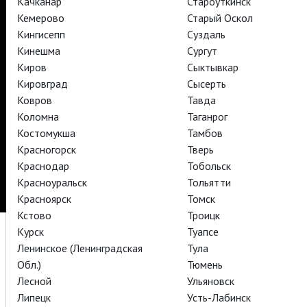
Качканар
Староуткинск
TheatreHD Балет в кино
Кемерово
Старый Оскол
АРТ-ЛЕКТОРИЙ В КИНО
Кингисепп
Суздаль
Кинешма
Сургут
Киров
Сыктывкар
TheatreHD
Кировград
Сысерть
Ковров
Тавда
Подписаться на рассылку
Поддержать
Коломна
Таганрог
Стать волонтёром
Как организовать показ в вашем городе
Костомукша
Тамбов
Партнёры
Контакты
Красногорск
Тверь
© TheatreHD 2026
18+
Краснодар
Тобольск
Красноуральск
Тольятти
Красноярск
Томск
Кстово
Троицк
Курск
Туапсе
Ленинское (Ленинградская
Тула
Обл.)
Тюмень
Лесной
Ульяновск
Липецк
Усть-Лабинск