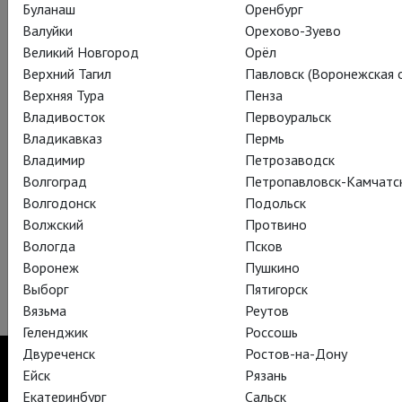
Буланаш
Оренбург
Валуйки
Орехово-Зуево
Великий Новгород
Орёл
Верхний Тагил
Павловск (Воронежская о
Верхняя Тура
Пенза
Владивосток
Первоуральск
Владикавказ
Пермь
Владимир
Петрозаводск
Волгоград
Петропавловск-Камчатс
Волгодонск
Подольск
Волжский
Протвино
Вологда
Псков
Воронеж
Пушкино
Выборг
Пятигорск
Вязьма
Реутов
Геленджик
Россошь
Двуреченск
Ростов-на-Дону
Ейск
Рязань
Екатеринбург
Сальск