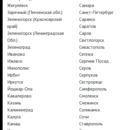
Жигулёвск
Самара
TheatreHD
TheatreHD Опера
Заречный (Пензенская обл.)
Санкт-Петербург
TheatreHD Балет в кино
Зеленогорск (Красноярский
Саранск
АРТ-ЛЕКТОРИЙ В КИНО
край)
Саратов
Зеленогорск (Ленинградская
Саров
Обл.)
Светлогорск
TheatreHD
Зеленоград
Севастополь
АРТ-ЛЕКТОРИЙ В КИНО
Иваново
Сегежа
Ижевск
Сергиев Посад
Иннополис
Серов
TheatreHD
TheatreHD Опера
Ирбит
Серпухов
TheatreHD Балет в кино
Иркутск
Сестрорецк
АРТ-ЛЕКТОРИЙ В КИНО
Йошкар-Ола
Симферополь
Кавалерово
Смоленск
Казань
Снежинск
TheatreHD
Калининград
Соликамск
Калуга
Сочи
Подписаться на рассылку
Поддержать
Канаш
Ставрополь
Стать волонтёром
Как организовать показ в вашем городе