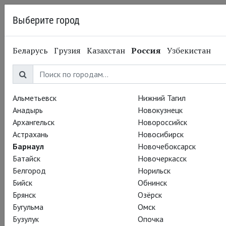
Выберите город
Барнаул
Беларусь
Грузия
Казахстан
Россия
Узбекистан
29.02.2016
Глобус
Марк Райлэнс получил
премию «Оскар»
Альметьевск
Нижний Тагил
Анадырь
Новокузнецк
Архангельск
Новороссийск
Пока лицо небезызвестного актера из «Титаника»
Астрахань
Новосибирск
заполняет ленты ваших соцсетей, мы хотим особо
Барнаул
Новочебоксарск
отметить сегодняшнюю победу Марка Райлэнса!
Батайск
Новочеркасск
Белгород
Норильск
Игра Марка в «Двенадцатой ночи» – незабываемое
Бийск
Обнинск
театральное впечатление. Мы бы вручили ему «Оскар» за
Брянск
Озёрск
любую из сцен с неподражаемой Оливией.
Бугульма
Омск
Бузулук
Опочка