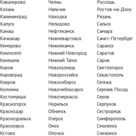
Кавалерово
Челны
Россошь
 строптивой»
Казань
Нальчик
Ростов-на-Дону
кспировский «Юлий Цезарь»
Калининград
Находка
Рязань
Калуга
Нелидово
Сальск
Канаш
Нефтекамск
Самара
ей острых переживаний ждут
Качканар
Нижневартовск
Санкт-Петербург
х британских актеров
Кемерово
Нижнекамск
Саранск
Кингисепп
Нижний Новгород
Саратов
Кинешма
Нижний Тагил
Саров
Киров
Новокузнецк
Светлогорск
Кировград
Новороссийск
Севастополь
Ковров
Новосибирск
Сегежа
Коломна
Новочебоксарск
Сергиев Посад
Костомукша
Новочеркасск
Серов
Красногорск
Норильск
Серпухов
Краснодар
Обнинск
Сестрорецк
Красноуральск
Озёрск
Симферополь
Красноярск
Омск
Смоленск
Кстово
Опочка
Снежинск