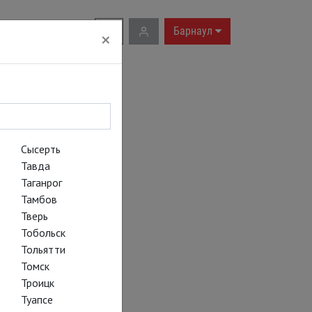
RU
|
EN
Барнаул
×
Сысерть
Тавда
Таганрог
Тамбов
Тверь
Тобольск
Тольятти
Томск
Троицк
Туапсе