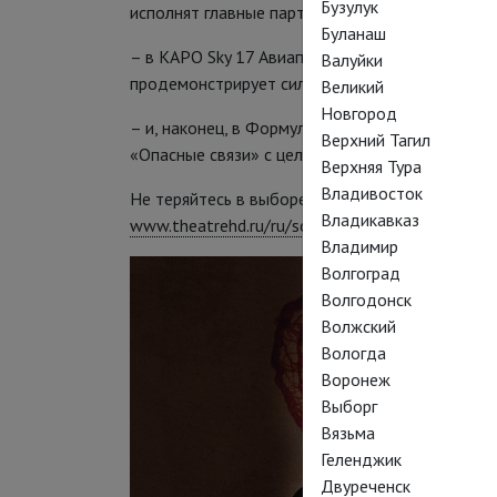
Бузулук
исполнят главные партии в балете «Укрощение
Буланаш
– в КАРО Sky 17 Авиапарк и Karo 22 Vegas ше
Валуйки
продемонстрирует силу и твердость духа
Великий
Новгород
– и, наконец, в Формула Кино Европа любител
Верхний Тагил
«Опасные связи» с целой россыпью талантливы
Верхняя Тура
Владивосток
Не теряйтесь в выборе, наша афиша поможет:
Владикавказ
www.theatrehd.ru/ru/schedule
Владимир
Волгоград
Волгодонск
Волжский
Вологда
Воронеж
Выборг
Вязьма
Геленджик
Двуреченск