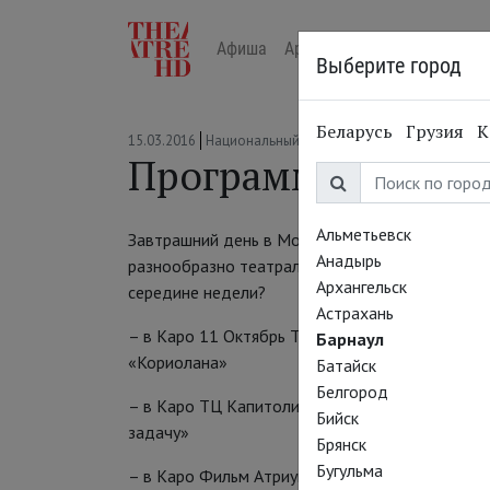
Афиша
Арт-лекторий в кино
Жур
Выберите город
Беларусь
Грузия
К
15.03.2016
Национальный театр
Программа на завт
Альметьевск
Завтрашний день в Москве мы постарались сд
Анадырь
разнообразно театральным :) Почему бы не при
Архангельск
середине недели?
Астрахань
– в Каро 11 Октябрь Том Хиддлстон предстане
Барнаул
«Кориолана»
Батайск
Белгород
– в Каро ТЦ Капитолий его тезка Том Стоппар
Бийск
задачу»
Брянск
Бугульма
– в Каро Фильм Атриум Екатерина Крысанова 