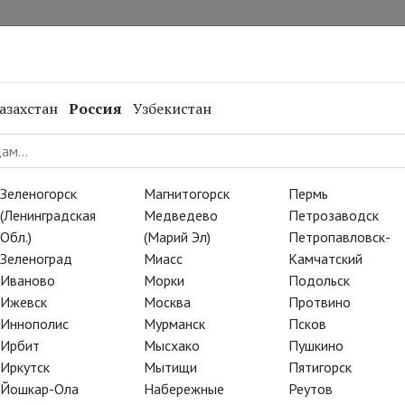
нал
Репертуар
Спецпроекты
Онлайн
азахстан
Россия
Узбекистан
ра!
Зеленогорск
Магнитогорск
Пермь
елать максимально
(Ленинградская
Медведево
Петрозаводск
коснуться к прекрасному в
Обл.)
(Марий Эл)
Петропавловск-
Зеленоград
Миасс
Камчатский
т в роли незабвенного
Иваново
Морки
Подольск
Ижевск
Москва
Протвино
Иннополис
Мурманск
Псков
д попробует решить «Трудную
Ирбит
Мысхако
Пушкино
Иркутск
Мытищи
Пятигорск
Йошкар-Ола
Набережные
Реутов
и Владислав Лантратов