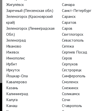
Жигулёвск
Самара
Заречный (Пензенская обл.)
Санкт-Петербург
Зеленогорск (Красноярский
Саранск
край)
Саратов
Зеленогорск (Ленинградская
Саров
Обл.)
Светлогорск
Зеленоград
Севастополь
Иваново
Сегежа
Ижевск
Сергиев Посад
Иннополис
Серов
Ирбит
Серпухов
Иркутск
Сестрорецк
Йошкар-Ола
Симферополь
Кавалерово
Смоленск
Казань
Снежинск
Калининград
Соликамск
Калуга
Сочи
Канаш
Ставрополь
TheatreHD
TheatreHD Опера