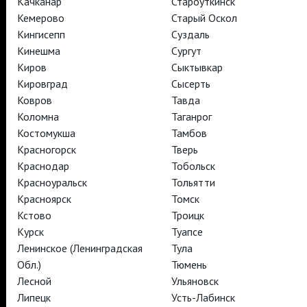
Качканар
Староуткинск
TheatreHD Балет в кино
Кемерово
Старый Оскол
АРТ-ЛЕКТОРИЙ В КИНО
Кингисепп
Суздаль
Кинешма
Сургут
Киров
Сыктывкар
TheatreHD
Кировград
Сысерть
АРТ-ЛЕКТОРИЙ В КИНО
Ковров
Тавда
Коломна
Таганрог
Костомукша
Тамбов
TheatreHD
Красногорск
Тверь
TheatreHD Опера
TheatreHD Балет в кино
Краснодар
Тобольск
АРТ-ЛЕКТОРИЙ В КИНО
Красноуральск
Тольятти
Красноярск
Томск
Кстово
Троицк
TheatreHD
Курск
Туапсе
Ленинское (Ленинградская
Тула
Подписаться на рассылку
Поддержать
Обл.)
Тюмень
Стать волонтёром
Как организовать показ в вашем городе
Лесной
Ульяновск
Партнёры
Контакты
Липецк
Усть-Лабинск