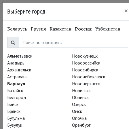
×
Выберите город
Барнаул
Беларусь
Грузия
Казахстан
Россия
Узбекистан
18.04.2016
Королевская Шекспировская Компания
Дэвиду Теннанту – 45
лет!
Альметьевск
Новокузнецк
Анадырь
Новороссийск
Архангельск
Новосибирск
Борец за межгалактическую справедливость, суперзлодей в
Астрахань
Новочебоксарск
фиолетовом, угрюмый детектив, длинноволосый король и
Барнаул
Новочеркасск
давний друг Шекспира... Дэвид Теннант отмечает сегодня
Батайск
Норильск
45-й день рождения!
Белгород
Обнинск
Бийск
Озёрск
Ближайшее свидание с Дэвидом у TheatreHD назначено на
Брянск
Омск
эту субботу, 23 апреля, ведь именно он будет ведущим
Бугульма
Опочка
грандиозного шоу
Shakespeare Live!
Бузулук
Оренбург