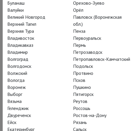
Буланаш
Орехово-Зуево
А вы с нами? Дэвид ждет!
Валуйки
Орёл
Великий Новгород
Павловск (Воронежская
Верхний Тагил
обл.)
Верхняя Тура
Пенза
Владивосток
Первоуральск
Владикавказ
Пермь
Владимир
Петрозаводск
Волгоград
Петропавловск-Камчатский
Волгодонск
Подольск
Волжский
Протвино
Вологда
Псков
Воронеж
Пушкино
Выборг
Пятигорск
Вязьма
Реутов
Геленджик
Россошь
Двуреченск
Ростов-на-Дону
Ейск
Рязань
Екатеринбург
Сальск