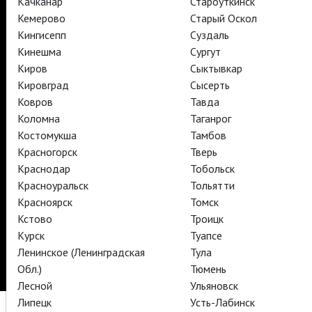
Качканар
Староуткинск
АРТ-ЛЕКТОРИЙ В КИНО
Кемерово
Старый Оскол
Кингисепп
Суздаль
Кинешма
Сургут
TheatreHD
Киров
Сыктывкар
TheatreHD Опера
Кировград
Сысерть
TheatreHD Балет в кино
АРТ-ЛЕКТОРИЙ В КИНО
Ковров
Тавда
Коломна
Таганрог
Костомукша
Тамбов
TheatreHD
Красногорск
Тверь
Краснодар
Тобольск
Подписаться на рассылку
Поддержать
Красноуральск
Тольятти
Стать волонтёром
Как организовать показ в вашем городе
Красноярск
Томск
Партнёры
Контакты
Кстово
Троицк
Курск
Туапсе
© TheatreHD 2026
18+
Ленинское (Ленинградская
Тула
Обл.)
Тюмень
Лесной
Ульяновск
Липецк
Усть-Лабинск