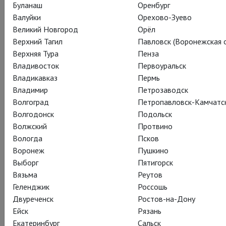
Буланаш
Оренбург
Валуйки
Орехово-Зуево
– лучшая мужская роль (Марк Стронг)
Великий Новгород
Орёл
– лучший режиссер (Иво ван Хове)
Верхний Тагил
Павловск (Воронежская о
– лучшая возобновленная пьеса
Верхняя Тура
Пенза
– лучший дизайн сцены (Ян Версвейвелд)
Владивосток
Первоуральск
– лучший свет (Ян Версвейвелд)
Владикавказ
Пермь
Если вы вдруг пропустили спектакль в рамках TheatreHD,
Владимир
Петрозаводск
не расстраивайтесь – постановка с Марком Стронгом в
Волгоград
Петропавловск-Камчатс
главной роли вернется на экраны кинотеатров уже этой
Волгодонск
Подольск
осенью. Детали будут опубликованы позднее на нашем
Волжский
Протвино
сайте.
Вологда
Псков
Воронеж
Пушкино
Выборг
Пятигорск
Вязьма
Реутов
Геленджик
Россошь
Двуреченск
Ростов-на-Дону
Ейск
Рязань
Екатеринбург
Сальск