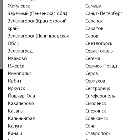
Жигулёвск
Самара
Заречный (Пензенская обл.)
Санкт-Петербург
Зеленогорск (Красноярский
Саранск
край)
Саратов
Зеленогорск (Ленинградская
Саров
Обл.)
Светлогорск
Зеленоград
Севастополь
Иваново
Сегежа
Ижевск
Сергиев Посад
Иннополис
Серов
Ирбит
Серпухов
Иркутск
Сестрорецк
Йошкар-Ола
Симферополь
TheatreHD
Кавалерово
Смоленск
TheatreHD Опера
TheatreHD Балет в кино
Казань
Снежинск
АРТ-ЛЕКТОРИЙ В КИНО
Калининград
Соликамск
Калуга
Сочи
Канаш
Ставрополь
TheatreHD