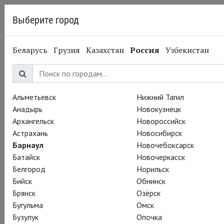
Выберите город
Барнаул
Беларусь
Грузия
Казахстан
Россия
Узбекистан
03.05.2016
Национальный театр
Вид с моста: 5
номинаций на премию
Альметьевск
Нижний Тагил
Анадырь
Новокузнецк
Тони
Архангельск
Новороссийск
Астрахань
Новосибирск
Барнаул
Новочебоксарск
Объявлены номинанты на премию «Тони»!
Батайск
Новочеркасск
Белгород
Норильск
Не только британских, но и американских театральных
Бийск
Обнинск
критиков покорила постановка по пьесе Артура Миллера
Брянск
Озёрск
«Вид с моста». В результате спектакль, переехавший в
Бугульма
Омск
прошлом году из лондонского театра «Янг Вик» на
Бузулук
Опочка
Бродвей, получил 5 номинаций: