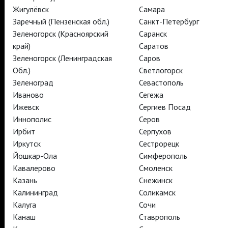
Жигулёвск
Самара
TheatreHD
TheatreHD Опера
Заречный (Пензенская обл.)
Санкт-Петербург
TheatreHD Балет в кино
Зеленогорск (Красноярский
Саранск
АРТ-ЛЕКТОРИЙ В КИНО
край)
Саратов
Зеленогорск (Ленинградская
Саров
Обл.)
Светлогорск
TheatreHD
Зеленоград
Севастополь
АРТ-ЛЕКТОРИЙ В КИНО
Иваново
Сегежа
Ижевск
Сергиев Посад
Иннополис
Серов
TheatreHD
TheatreHD Опера
Ирбит
Серпухов
TheatreHD Балет в кино
Иркутск
Сестрорецк
АРТ-ЛЕКТОРИЙ В КИНО
Йошкар-Ола
Симферополь
Кавалерово
Смоленск
Казань
Снежинск
TheatreHD
Калининград
Соликамск
Калуга
Сочи
Подписаться на рассылку
Поддержать
Канаш
Ставрополь
Стать волонтёром
Как организовать показ в вашем городе