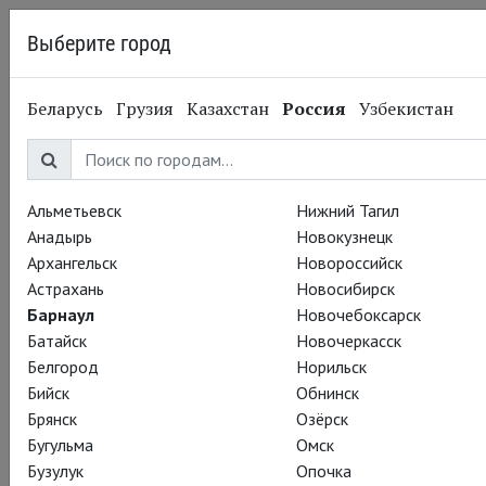
Выберите город
Барнаул
Беларусь
Грузия
Казахстан
Россия
Узбекистан
08.08.2016
Театральная компания Кеннета Браны
Комедиант:
фотографии с
Альметьевск
Нижний Тагил
Анадырь
Новокузнецк
репетиций
Архангельск
Новороссийск
Астрахань
Новосибирск
Барнаул
Новочебоксарск
Кеннет Брана и компания (или театральная компания
Батайск
Новочеркасск
Кеннета Браны)
уже вовсю репетируют
спектакль
Белгород
Норильск
«Комедиант»
.
Бийск
Обнинск
Брянск
Озёрск
Прямая трансляция из театра «Гаррик» ждет нас 27 октября
Бугульма
Омск
в рамках проекта TheatreHD!
Бузулук
Опочка