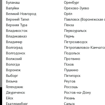
Буланаш
Оренбург
Валуйки
Орехово-Зуево
Великий Новгород
Орёл
Верхний Тагил
Павловск (Воронежская о
Верхняя Тура
Пенза
Владивосток
Первоуральск
Владикавказ
Пермь
Владимир
Петрозаводск
Волгоград
Петропавловск-Камчатс
Волгодонск
Подольск
Волжский
Протвино
Вологда
Псков
Воронеж
Пушкино
Выборг
Пятигорск
Вязьма
Реутов
Геленджик
Россошь
Двуреченск
Ростов-на-Дону
Ейск
Рязань
Екатеринбург
Сальск