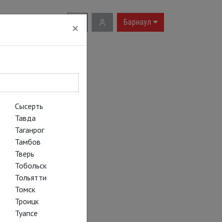
RU
|
EN
Барнаул
×
Сысерть
Тавда
Таганрог
Тамбов
Тверь
Тобольск
Тольятти
Томск
Троицк
Туапсе