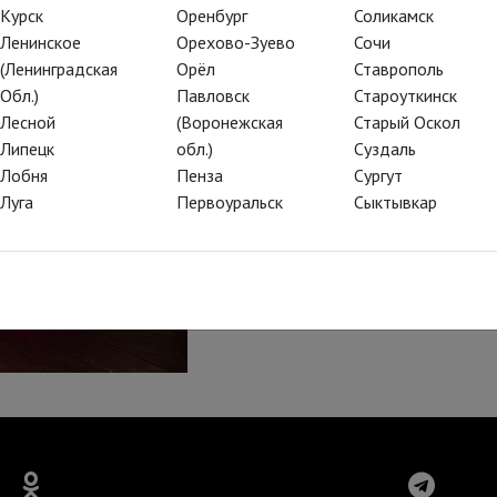
Курск
Оренбург
Соликамск
Ленинское
Орехово-Зуево
Сочи
(Ленинградская
Орёл
Ставрополь
Обл.)
Павловск
Староуткинск
Лесной
(Воронежская
Старый Оскол
Липецк
обл.)
Суздаль
Лобня
Пенза
Сургут
Луга
Первоуральск
Сыктывкар