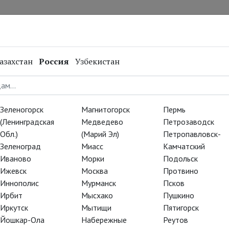
нал
Репертуар
Спецпроекты
Онлайн
азахстан
Россия
Узбекистан
жи билетов
Зеленогорск
Магнитогорск
Пермь
(Ленинградская
Медведево
Петрозаводск
Обл.)
(Марий Эл)
Петропавловск-
акля «Комедиант» Кеннета
Зеленоград
Миасс
Камчатский
Иваново
Морки
Подольск
 открыты еще не во
Ижевск
Москва
Протвино
иями.
Иннополис
Мурманск
Псков
Ирбит
Мысхако
Пушкино
ликтами, прямыми и
Иркутск
Мытищи
Пятигорск
рность, начиная с Марло и
Йошкар-Ола
Набережные
Реутов
 и яркие, резко приходят на