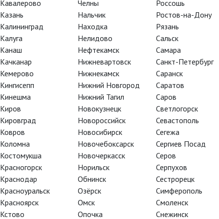
Кавалерово
Челны
Россошь
Казань
Нальчик
Ростов-на-Дону
Калининград
Находка
Рязань
урно‑театральных конфликтов
Калуга
Нелидово
Сальск
ттиганом и группой
Канаш
Нефтекамск
Самара
 идей которой стал Джон
Качканар
Нижневартовск
Санкт-Петербург
арт новому, социальному
Кемерово
Нижнекамск
Саранск
тиган был надолго скинут с
Кингисепп
Нижний Новгород
Саратов
се по своим местам, и теперь
Кинешма
Нижний Тагил
Саров
, а у зрителей проекта
Киров
Новокузнецк
Светлогорск
 для себя, кто же из них вам
Кировград
Новороссийск
Севастополь
Ковров
Новосибирск
Сегежа
ре» по пьесе Рэттигана и
Коломна
Новочебоксарск
Сергиев Посад
на отстаивает несравненная
Костомукша
Новочеркасск
Серов
 Брана.
Красногорск
Норильск
Серпухов
Краснодар
Обнинск
Сестрорецк
октября, а прямая трансляция
Красноуральск
Озёрск
Симферополь
Красноярск
Омск
Смоленск
Кстово
Опочка
Снежинск