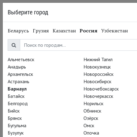
Выберите город
Барнаул
Беларусь
Грузия
Казахстан
Россия
Узбекистан
24.11.2016
Театр «Комеди Франсез»
Комеди Франсез
поделился отрывком из
Альметьевск
Нижний Тагил
Анадырь
Новокузнецк
спектакля Эрика Рюфа
Архангельск
Новороссийск
Астрахань
Новосибирск
"Ромео и Джульетта"
Барнаул
Новочебоксарск
Батайск
Новочеркасск
Белгород
Норильск
"Ключевое слово постановки – лёгкость. Она – во всём:
Бийск
Обнинск
парящих актерских отношениях – здесь ведут свои партии,
Брянск
Озёрск
будто танцуя; величественных, но отнюдь не громоздких
Бугульма
Омск
декорациях; костюмах Кристиана Лакруа – о, этот
Бузулук
Опочка
уникальный неброский шик! Лёгкость и в той залихватской