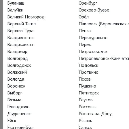
Буланаш
Оренбург
уверенности, с которой команда древнего и вечно
Валуйки
Орехово-Зуево
молодого театра берется за заезженный сюжет:
Великий Новгород
Орёл
расскажем, как в первый раз! Так и получается", - написал о
Верхний Тагил
Павловск (Воронежская о
спектакле Вадим Рутковский.
Верхняя Тура
Пенза
Владивосток
Первоуральск
А мы согласимся: так и есть! Посмотрите этот крохотный
Владикавказ
Пермь
отрывок и убедитесь: они живые!
Владимир
Петрозаводск
Билеты в продаже:
Волгоград
Петропавловск-Камчатс
http://www.theatrehd.ru/ru/titles/5499/schedule/1
Волгодонск
Подольск
Волжский
Протвино
Вологда
Псков
Воронеж
Пушкино
Выборг
Пятигорск
Вязьма
Реутов
Геленджик
Россошь
Двуреченск
Ростов-на-Дону
Ейск
Рязань
Екатеринбург
Сальск