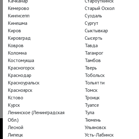
Качканар
Староуткинск
http://www.theatrehd.ru/ru/titles/5499/schedule/1
Кемерово
Старый Оскол
Кингисепп
Суздаль
Кинешма
Сургут
Киров
Сыктывкар
Кировград
Сысерть
Ковров
Тавда
Коломна
Таганрог
Костомукша
Тамбов
Красногорск
Тверь
Краснодар
Тобольск
Красноуральск
Тольятти
Красноярск
Томск
Кстово
Троицк
Курск
Туапсе
Ленинское (Ленинградская
Тула
Обл.)
Тюмень
Лесной
Ульяновск
Липецк
Усть-Лабинск