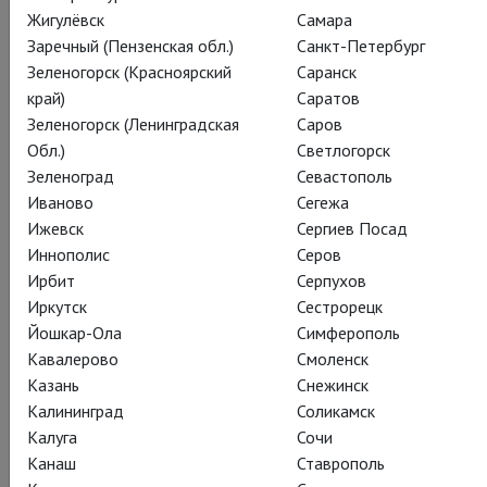
Жигулёвск
Самара
Заречный (Пензенская обл.)
Санкт-Петербург
Зеленогорск (Красноярский
Саранск
край)
Саратов
Зеленогорск (Ленинградская
Саров
"Ключевое слово постановки – лёгкость. Она – во всём:
Обл.)
Светлогорск
парящих актерских отношениях – здесь ведут свои партии,
Зеленоград
Севастополь
будто танцуя; величественных, но отнюдь не громоздких
Иваново
Сегежа
декорациях; костюмах Кристиана Лакруа – о, этот
Ижевск
Сергиев Посад
уникальный неброский шик! Лёгкость и в той залихватской
Иннополис
Серов
уверенности, с которой команда древнего и вечно
Ирбит
Серпухов
молодого театра берется за заезженный сюжет:
Иркутск
Сестрорецк
расскажем, как в первый раз! Так и получается", - написал о
Йошкар-Ола
Симферополь
спектакле Вадим Рутковский.
Кавалерово
Смоленск
Казань
Снежинск
А мы согласимся: так и есть! Посмотрите этот крохотный
Калининград
Соликамск
отрывок и убедитесь: они живые!
Калуга
Сочи
Канаш
Ставрополь
Билеты в продаже: