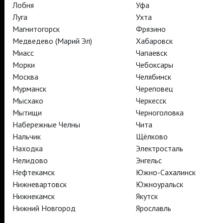
Лобня
Уфа
TheatreHD
Луга
Ухта
TheatreHD Опера
Магнитогорск
Фрязино
TheatreHD Балет в кино
Медведево (Марий Эл)
Хабаровск
АРТ-ЛЕКТОРИЙ В КИНО
Миасс
Чапаевск
Морки
Чебоксары
Москва
Челябинск
TheatreHD
АРТ-ЛЕКТОРИЙ В КИНО
Мурманск
Череповец
Мысхако
Черкесск
Мытищи
Черноголовка
TheatreHD
Набережные Челны
Чита
TheatreHD Опера
Нальчик
Щёлково
TheatreHD Балет в кино
Находка
Электросталь
АРТ-ЛЕКТОРИЙ В КИНО
Нелидово
Энгельс
Нефтекамск
Южно-Сахалинск
Нижневартовск
Южноуральск
TheatreHD
Нижнекамск
Якутск
Нижний Новгород
Ярославль
Подписаться на рассылку
Поддержать
Стать волонтёром
Как организовать показ в вашем городе