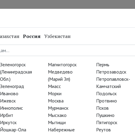
нал
Репертуар
Спецпроекты
Онлайн
азахстан
Россия
Узбекистан
езон
 кино
Зеленогорск
Магнитогорск
Пермь
(Ленинградская
Медведево
Петрозаводск
Обл.)
(Марий Эл)
Петропавловск-
о времени», а мы уже готовы
Зеленоград
Миасс
Камчатский
ино. Правда, просто сгораем
Иваново
Морки
Подольск
 ждет потрясающий!
Ижевск
Москва
Протвино
Иннополис
Мурманск
Псков
Ирбит
Мысхако
Пушкино
Иркутск
Мытищи
Пятигорск
Йошкар-Ола
Набережные
Реутов