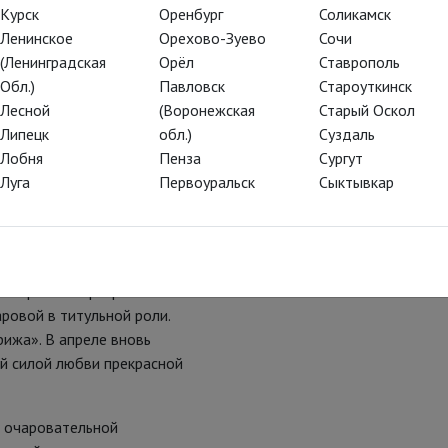
Курск
Оренбург
Соликамск
скошный, пестрый,
Ленинское
Орехово-Зуево
Сочи
ь все, за что мы любим
(Ленинградская
Орёл
Ставрополь
то мы любим, скажем, фильмы
Обл.)
Павловск
Староуткинск
Лесной
(Воронежская
Старый Оскол
я абсолютный хит, то самое
Липецк
обл.)
Суздаль
 сводит с ума зрителей и
Лобня
Пенза
Сургут
ании «Щелкунчика» (у вас
Луга
Первоуральск
Сыктывкар
 новогодний балет, правда?).
 балете, на этот раз с
 невыразимо прекрасная
ровой в титульной роли.
ижа». В апреле вновь
й силой любви прекрасной
а очаровательной