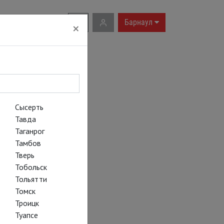
RU
|
EN
Барнаул
×
Сысерть
Тавда
Таганрог
Тамбов
Тверь
Тобольск
Тольятти
Томск
Троицк
Туапсе