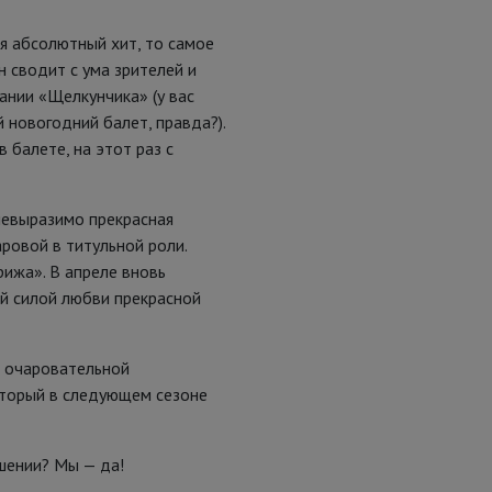
я абсолютный хит, то самое
 сводит с ума зрителей и
ании «Щелкунчика» (у вас
 новогодний балет, правда?).
 балете, на этот раз с
 невыразимо прекрасная
ровой в титульной роли.
ижа». В апреле вновь
й силой любви прекрасной
а очаровательной
оторый в следующем сезоне
ушении? Мы — да!