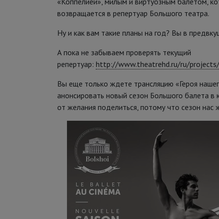
«Коппелией», милым и виртуозным балетом, к
возвращается в репертуар Большого театра.
Ну и как вам такие планы на год? Вы в предвк
А пока не забываем проверять текущий
репертуар:
http://www.theatrehd.ru/ru/projects
Вы еще только ждете трансляцию «Героя нашег
анонсировать новый сезон Большого балета в к
от желания поделиться, потому что сезон нас