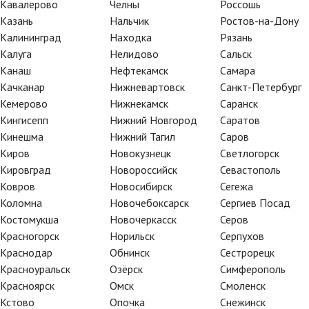
Кавалерово
Челны
Россошь
Казань
Нальчик
Ростов-на-Дону
Калининград
Находка
Рязань
Калуга
Нелидово
Сальск
Канаш
Нефтекамск
Самара
Качканар
Нижневартовск
Санкт-Петербург
Кемерово
Нижнекамск
Саранск
Кингисепп
Нижний Новгород
Саратов
Кинешма
Нижний Тагил
Саров
Киров
Новокузнецк
Светлогорск
Кировград
Новороссийск
Севастополь
Ковров
Новосибирск
Сегежа
Коломна
Новочебоксарск
Сергиев Посад
Костомукша
Новочеркасск
Серов
Красногорск
Норильск
Серпухов
Краснодар
Обнинск
Сестрорецк
Красноуральск
Озёрск
Симферополь
ырех любимых спектаклей в
Красноярск
Омск
Смоленск
бителей Большого балета.
Кстово
Опочка
Снежинск