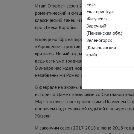
Ейск
Итак! Откроет сезон 22 октября «Корсар» — ро
Екатеринбург
романтический и смешной балет, в котором ест
Жигулёвск
классический танец, и в то же время все, за ч
Заречный
про Джека Воробья.
(Пензенская обл.)
В конце ноября на экраны кинотеатров вернетс
Зеленогорск
«Укрощение строптивой», которое третий сезон
(Красноярский
критиков. Новый год мы вновь встретим в комп
край)
ведь есть уже традиция ходить в кино на самый
В январе нас ждет новая встреча с Шекспиром в
незабвенными Ромео и Джульеттой.
В феврале на экраны вернется трогательная и
история о Даме с камелиями со Светланой Заха
Март потрясет нас героическим «Пламенем Пар
поплачем над печальной судьбой и невероятно
Жизели.
И закончим сезон 2017-2018 в июне 2018 год