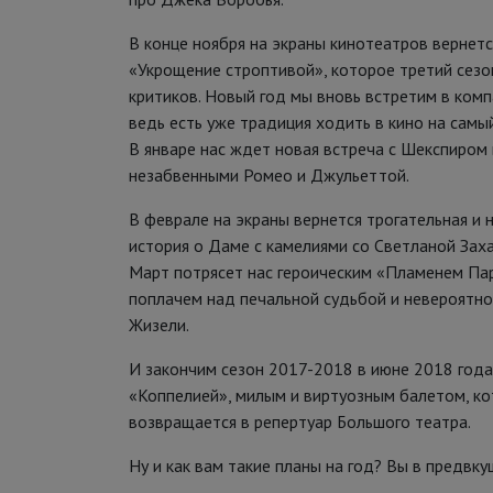
В конце ноября на экраны кинотеатров вернетс
«Укрощение строптивой», которое третий сезон
критиков. Новый год мы вновь встретим в комп
ведь есть уже традиция ходить в кино на самый
В январе нас ждет новая встреча с Шекспиром в
незабвенными Ромео и Джульеттой.
В феврале на экраны вернется трогательная и
история о Даме с камелиями со Светланой Заха
Март потрясет нас героическим «Пламенем Пар
поплачем над печальной судьбой и невероятно
Жизели.
И закончим сезон 2017-2018 в июне 2018 год
«Коппелией», милым и виртуозным балетом, к
возвращается в репертуар Большого театра.
Ну и как вам такие планы на год? Вы в предвк