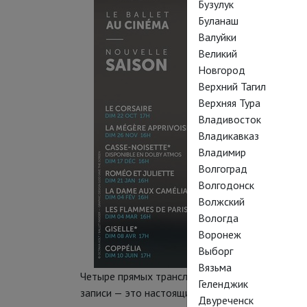
Бузулук
Буланаш
Валуйки
Великий
Новгород
Верхний Тагил
Верхняя Тура
Владивосток
Владикавказ
Владимир
Волгоград
Волгодонск
Волжский
Вологда
Воронеж
Выборг
Вязьма
Четыре прямых трансляции и возвращение чет
Геленджик
записи — это настоящий праздник для всех лю
Двуреченск