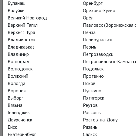
Буланаш
Оренбург
на Бродвей в конце этого года, и к роли Филиппа V
Валуйки
Орехово-Зуево
вернется Марк Райлэнс, а Сэм Крэйн снова сыграет
Великий Новгород
Орёл
Фаринелли.
Верхний Тагил
Павловск (Воронежская о
Верхняя Тура
Пенза
«Двенадцатой ночи» с сэром Марком в ближайший месяц у
Владивосток
Первоуральск
нас в расписании нет, но она обязательно вернется! А пока
Владикавказ
Пермь
порадуйте себя другими потрясающими работами этого
Владимир
Петрозаводск
нашего любимого театра: «Ричард II» с Чарльзом
Волгоград
Петропавловск-Камчатс
Эдвардсом, «Венецианский купец» с Джонатаном Прайсом
Волгодонск
Подольск
и многие, многие другие спектакли в нашем репертуаре:
Волжский
Протвино
http://www.theatrehd.ru/ru/repertoire
Вологда
Псков
Воронеж
Пушкино
Выборг
Пятигорск
Вязьма
Реутов
Геленджик
Россошь
Двуреченск
Ростов-на-Дону
Ейск
Рязань
Екатеринбург
Сальск