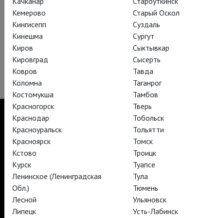
Качканар
Староуткинск
Кемерово
Старый Оскол
Кингисепп
Суздаль
Кинешма
Сургут
Киров
Сыктывкар
Кировград
Сысерть
Ковров
Тавда
Коломна
Таганрог
Костомукша
Тамбов
Красногорск
Тверь
Краснодар
Тобольск
Красноуральск
Тольятти
Красноярск
Томск
TheatreHD
Кстово
Троицк
TheatreHD Опера
TheatreHD Балет в кино
Курск
Туапсе
АРТ-ЛЕКТОРИЙ В КИНО
Ленинское (Ленинградская
Тула
Обл.)
Тюмень
Лесной
Ульяновск
TheatreHD
Липецк
Усть-Лабинск
АРТ-ЛЕКТОРИЙ В КИНО