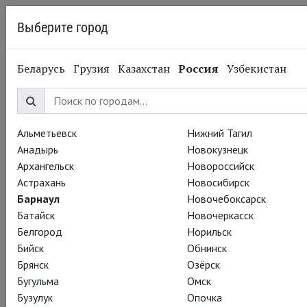
Выберите город
Барнаул
Беларусь
Грузия
Казахстан
Россия
Узбекистан
10.05.2017
Легендарная
постановка Клэр ван
Альметьевск
Нижний Тагил
Анадырь
Новокузнецк
Кэмпер «Фаринелли и
Архангельск
Новороссийск
Астрахань
Новосибирск
король» возвращается
Барнаул
Новочебоксарск
Батайск
Новочеркасск
на Бродвей
Белгород
Норильск
Бийск
Обнинск
Брянск
Озёрск
Глобус радует американских зрителей:
«Фаринелли и
Бугульма
Омск
король»
, легендарная постановка
Клэр ван Кэмпен
в
Бузулук
Опочка
Глобусе (вернее, в театре Сэма Уонамейкера), возвращается