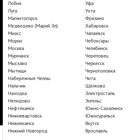
Лобня
Уфа
Луга
Ухта
Магнитогорск
Фрязино
TheatreHD
Медведево (Марий Эл)
Хабаровск
TheatreHD Опера
TheatreHD Балет в кино
Миасс
Чапаевск
АРТ-ЛЕКТОРИЙ В КИНО
Морки
Чебоксары
Москва
Челябинск
Мурманск
Череповец
TheatreHD
Мысхако
Черкесск
Мытищи
Черноголовка
Подписаться на рассылку
Поддержать
Набережные Челны
Чита
Стать волонтёром
Как организовать показ в вашем городе
Нальчик
Щёлково
Партнёры
Контакты
Находка
Электросталь
Нелидово
Энгельс
© TheatreHD 2026
18+
Нефтекамск
Южно-Сахалинск
Нижневартовск
Южноуральск
Нижнекамск
Якутск
Нижний Новгород
Ярославль