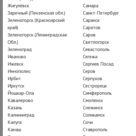
Жигулёвск
Самара
Заречный (Пензенская обл.)
Санкт-Петербург
Зеленогорск (Красноярский
Саранск
Глобус радует американских зрителей:
«Фаринелли и
край)
Саратов
король»
, легендарная постановка
Клэр ван Кэмпен
в
Зеленогорск (Ленинградская
Саров
Глобусе (вернее, в театре Сэма Уонамейкера), возвращается
Обл.)
Светлогорск
на Бродвей в конце этого года, и к роли Филиппа V
Зеленоград
Севастополь
вернется Марк Райлэнс, а Сэм Крэйн снова сыграет
Иваново
Сегежа
Фаринелли.
Ижевск
Сергиев Посад
«Двенадцатой ночи» с сэром Марком в ближайший месяц у
Иннополис
Серов
нас в расписании нет, но она обязательно вернется! А пока
Ирбит
Серпухов
порадуйте себя другими потрясающими работами этого
Иркутск
Сестрорецк
нашего любимого театра: «Ричард II» с Чарльзом
Йошкар-Ола
Симферополь
Эдвардсом, «Венецианский купец» с Джонатаном Прайсом
Кавалерово
Смоленск
и многие, многие другие спектакли в нашем репертуаре:
Казань
Снежинск
http://www.theatrehd.ru/ru/repertoire
Калининград
Соликамск
Калуга
Сочи
Канаш
Ставрополь