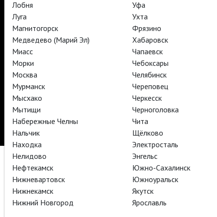
TheatreHD Балет в кино
Лобня
Уфа
АРТ-ЛЕКТОРИЙ В КИНО
Луга
Ухта
Магнитогорск
Фрязино
Медведево (Марий Эл)
Хабаровск
TheatreHD
Миасс
Чапаевск
Морки
Чебоксары
Подписаться на рассылку
Поддержать
Москва
Челябинск
Стать волонтёром
Как организовать показ в вашем городе
Мурманск
Череповец
Партнёры
Контакты
Мысхако
Черкесск
Мытищи
Черноголовка
© TheatreHD 2026
18+
Набережные Челны
Чита
Нальчик
Щёлково
Находка
Электросталь
Нелидово
Энгельс
Нефтекамск
Южно-Сахалинск
Нижневартовск
Южноуральск
Нижнекамск
Якутск
Нижний Новгород
Ярославль