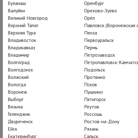
Буланаш
Оренбург
настало, и что в ваших кинотеатрах еще идет спектакль
Валуйки
Орехово-Зуево
Донмара «Святая Иоанна» с Джеммой Артертон:
Великий Новгород
Орёл
http://www.theatrehd.ru/ru/titles/5603/schedule/1
Верхний Тагил
Павловск (Воронежская о
Верхняя Тура
Пенза
Владивосток
Первоуральск
Владикавказ
Пермь
Владимир
Петрозаводск
Волгоград
Петропавловск-Камчатс
Волгодонск
Подольск
Волжский
Протвино
Вологда
Псков
Воронеж
Пушкино
Выборг
Пятигорск
Вязьма
Реутов
Геленджик
Россошь
Двуреченск
Ростов-на-Дону
Ейск
Рязань
Немножко цветов и любимых британских людей вам в
Екатеринбург
Сальск
ленту. 22 мая открылась выставка цветов
Chelsea Flower