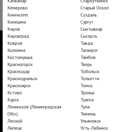
Качканар
Староуткинск
Кемерово
Старый Оскол
Кингисепп
Суздаль
Кинешма
Сургут
Киров
Сыктывкар
Кировград
Сысерть
Ковров
Тавда
Коломна
Таганрог
Костомукша
Тамбов
TheatreHD
TheatreHD Опера
Красногорск
Тверь
TheatreHD Балет в кино
Краснодар
Тобольск
АРТ-ЛЕКТОРИЙ В КИНО
Красноуральск
Тольятти
Красноярск
Томск
Кстово
Троицк
TheatreHD
Курск
Туапсе
АРТ-ЛЕКТОРИЙ В КИНО
Ленинское (Ленинградская
Тула
Обл.)
Тюмень
Лесной
Ульяновск
TheatreHD
Липецк
Усть-Лабинск
TheatreHD Опера