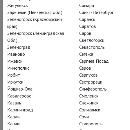
Жигулёвск
Самара
Show
, и осматривали цветочки ее величество королева
Заречный (Пензенская обл.)
Санкт-Петербург
Великобритании Елизавета II, леди Джуди Денч и Джемма
Зеленогорск (Красноярский
Саранск
Атертон.
край)
Саратов
Это мы так напоминаем, что лето, несмотря ни на что,
Зеленогорск (Ленинградская
Саров
настало, и что в ваших кинотеатрах еще идет спектакль
Обл.)
Светлогорск
Донмара «Святая Иоанна» с Джеммой Артертон:
Зеленоград
Севастополь
http://www.theatrehd.ru/ru/titles/5603/schedule/1
Иваново
Сегежа
Ижевск
Сергиев Посад
Иннополис
Серов
Ирбит
Серпухов
Иркутск
Сестрорецк
Йошкар-Ола
Симферополь
Кавалерово
Смоленск
Казань
Снежинск
Калининград
Соликамск
Калуга
Сочи
Канаш
Ставрополь