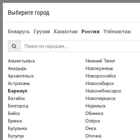
Выберите город
Барнаул
Беларусь
Грузия
Казахстан
Россия
Узбекистан
04.06.2017
Национальный театр
Открытие выставки
цветов Chelsea Flower
Альметьевск
Нижний Тагил
Анадырь
Новокузнецк
Show
Архангельск
Новороссийск
Астрахань
Новосибирск
Барнаул
Новочебоксарск
Немножко цветов и любимых британских людей вам в
Батайск
Новочеркасск
ленту. 22 мая открылась выставка цветов
Chelsea Flower
Белгород
Норильск
Show
, и осматривали цветочки ее величество королева
Бийск
Обнинск
Великобритании Елизавета II, леди Джуди Денч и Джемма
Брянск
Озёрск
Атертон.
Бугульма
Омск
Бузулук
Опочка
Это мы так напоминаем, что лето, несмотря ни на что,