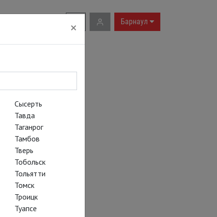
RU
|
EN
Барнаул
×
Сысерть
Тавда
Таганрог
Тамбов
Тверь
Тобольск
Тольятти
Томск
Троицк
Туапсе