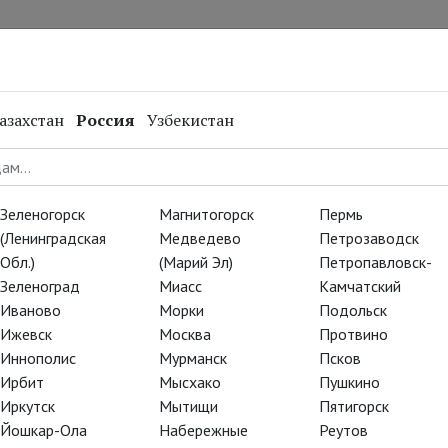
нал
Репертуар
Спецпроекты
Онлайн
азахстан
Россия
Узбекистан
т Паоло
Зеленогорск
Магнитогорск
Пермь
(Ленинградская
Медведево
Петрозаводск
Обл.)
(Марий Эл)
Петропавловск-
tps://goo.gl/wjpZsb
) —
Зеленоград
Миасс
Камчатский
 в сериале Паоло Соррентино.
Иваново
Морки
Подольск
ю роль, причем в буквальном
Ижевск
Москва
Протвино
рируют не просто как
Иннополис
Мурманск
Псков
дящему особый символический
Ирбит
Мысхако
Пушкино
Иркутск
Мытищи
Пятигорск
Йошкар-Ола
Набережные
Реутов
рой Мэри, его