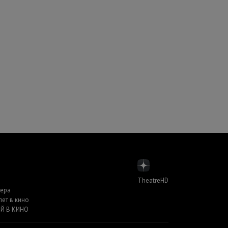
TheatreHD
пера
лет в кино
Й В КИНО