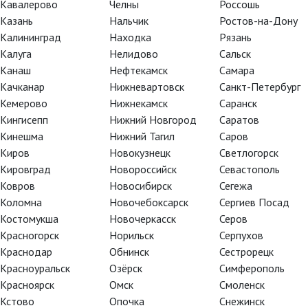
Кавалерово
Челны
Россошь
,неоднократно происходят на
Казань
Нальчик
Ростов-на-Дону
й в живописи сокровенной
Калининград
Находка
Рязань
ков. И один из участников —
Калуга
Нелидово
Сальск
ойную игру монахини,
Канаш
Нефтекамск
Самара
предательством ли являются
Качканар
Нижневартовск
Санкт-Петербург
 совершенный, по ее
Кемерово
Нижнекамск
Саранск
Кингисепп
Нижний Новгород
Саратов
Кинешма
Нижний Тагил
Саров
орс… *зачеркнуто*
Киров
Новокузнецк
Светлогорск
смотреть «Одержимость» Иво
Кировград
Новороссийск
Севастополь
Ковров
Новосибирск
Сегежа
e/1
Коломна
Новочебоксарск
Сергиев Посад
ие искусства, не забывайте
Костомукша
Новочеркасск
Серов
Кино —
Красногорск
Норильск
Серпухов
ать анонсы новых фильмов о
Краснодар
Обнинск
Сестрорецк
Красноуральск
Озёрск
Симферополь
Красноярск
Омск
Смоленск
Кстово
Опочка
Снежинск