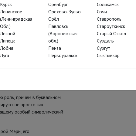
Курск
Оренбург
Соликамск
Ленинское
Орехово-Зуево
Сочи
(Ленинградская
Орёл
Ставрополь
Обл.)
Павловск
Староуткинск
Лесной
(Воронежская
Старый Оскол
Липецк
обл.)
Суздаль
Лобня
Пенза
Сургут
Луга
Первоуральск
Сыктывкар
tps://goo.gl/wjpZsb
) —
 в сериале Паоло Соррентино.
ю роль, причем в буквальном
рируют не просто как
дящему особый символический
рой Мэри, его