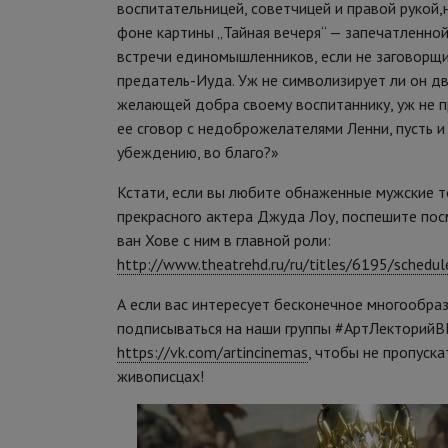
воспитательницей, советчицей и правой рукой
фоне картины „Тайная вечеря“ — запечатленно
встречи единомышленников, если не заговорщи
предатель-Иуда. Уж не символизирует ли он дв
желающей добра своему воспитаннику, уж не 
ее сговор с недоброжелателями Ленни, пусть и
убеждению, во благо?»
Кстати, если вы любите обнаженные мужские т
прекрасного актера Джуда Лоу, поспешите по
ван Хове с ним в главной роли:
http://www.theatrehd.ru/ru/titles/6195/schedul
А если вас интересует бесконечное многообраз
подписываться на наши группы #АртЛекторийВ
https://vk.com/artincinemas
, чтобы не пропуск
живописцах!