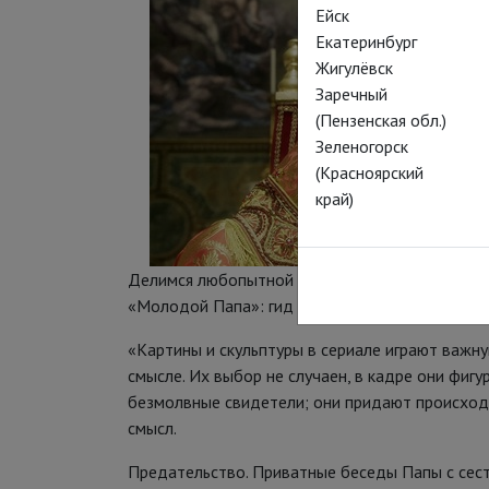
Ейск
Екатеринбург
Жигулёвск
Заречный
(Пензенская обл.)
Зеленогорск
(Красноярский
край)
Делимся любопытной статьей сайта Артхив (
ht
«Молодой Папа»: гид по живописи, показанной
«Картины и скульптуры в сериале играют важну
смысле. Их выбор не случаен, в кадре они фигу
безмолвные свидетели; они придают происхо
смысл.
Предательство. Приватные беседы Папы с сест