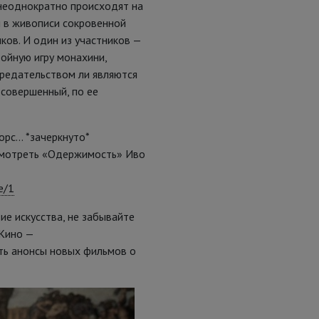
,неоднократно происходят на
й в живописи сокровенной
ков. И один из участников —
ойную игру монахини,
предательством ли являются
 совершенный, по ее
орс… *зачеркнуто*
смотреть «Одержимость» Иво
e/1
ие искусства, не забывайте
Кино —
ать анонсы новых фильмов о