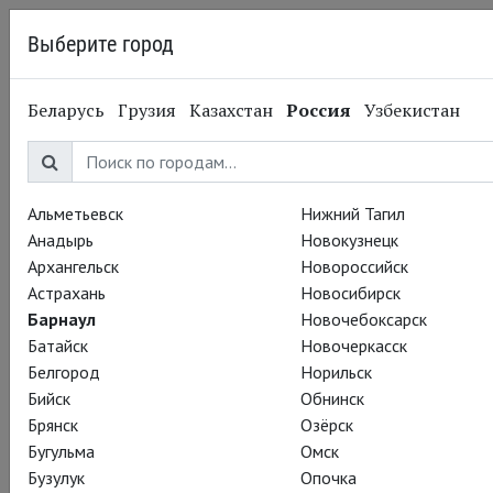
Выберите город
Барнаул
Беларусь
Грузия
Казахстан
Россия
Узбекистан
24.07.2017
Национальный театр
Исчезновение
репертуарного театра.
Альметьевск
Нижний Тагил
Анадырь
Новокузнецк
Новый фильм Люка
Архангельск
Новороссийск
Астрахань
Новосибирск
Дэйла «Обучение
Барнаул
Новочебоксарск
Батайск
Новочеркасск
актёра»
Белгород
Норильск
Бийск
Обнинск
Брянск
Озёрск
Имелда Стонтон, Джуди Денч, Дерек Джекоби, Стивен
Бугульма
Омск
Беркофф и другие хорошо знакомые нам актёры выступили
Бузулук
Опочка
в поддержку репертуарного театра в документальном