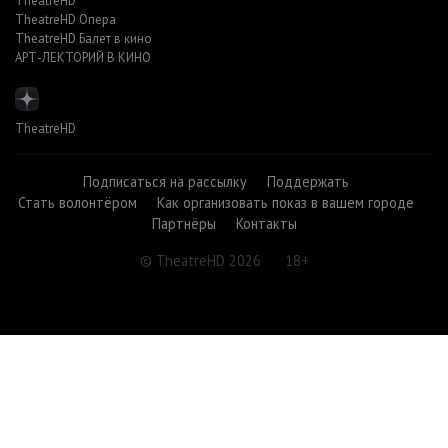
TheatreHD
TheatreHD Опера
TheatreHD Балет в кино
АРТ-ЛЕКТОРИЙ В КИНО
TheatreHD
Подписаться на рассылку
Поддержать
Стать волонтёром
Как организовать показ в вашем городе
Партнёры
Контакты
© TheatreHD 2026
18+