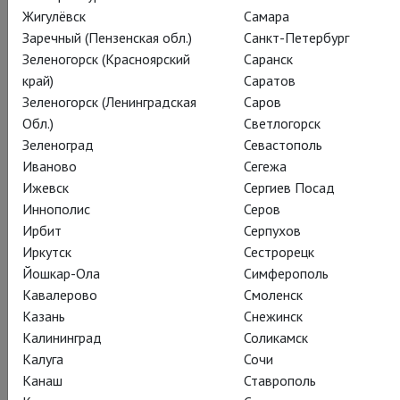
хорошо.
Жигулёвск
Самара
Заречный (Пензенская обл.)
Санкт-Петербург
Детали можно узнать здесь:
https://goo.gl/S4MSKc
, а сам
Зеленогорск (Красноярский
Саранск
фильм ждём онлайн летом этого года.
край)
Саратов
Зеленогорск (Ленинградская
Саров
Имелда Стонтон, между тем, гостит на ваших экранах этим
Обл.)
Светлогорск
летом в блестящей постановке «Кто боится Вирджинии
Зеленоград
Севастополь
Вулф?»:
http://www.theatrehd.ru/ru/titles/6228/schedule/1
Иваново
Сегежа
Ижевск
Сергиев Посад
Иннополис
Серов
Ирбит
Серпухов
Иркутск
Сестрорецк
Йошкар-Ола
Симферополь
Кавалерово
Смоленск
Казань
Снежинск
Калининград
Соликамск
Калуга
Сочи
Канаш
Ставрополь