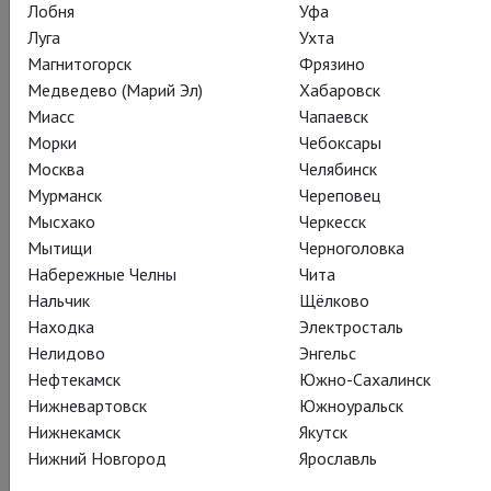
Лобня
Уфа
обучения и дисциплины?»
Луга
Ухта
Между тем, Имелда Стонтон считает, что такое
Магнитогорск
Фрязино
разнообразие выбора у молодых актеров сегодня – это
Медведево (Марий Эл)
Хабаровск
хорошо.
Миасс
Чапаевск
Морки
Чебоксары
Детали можно узнать здесь:
https://goo.gl/S4MSKc
, а сам
Москва
Челябинск
фильм ждём онлайн летом этого года.
Мурманск
Череповец
Мысхако
Черкесск
Имелда Стонтон, между тем, гостит на ваших экранах этим
Мытищи
Черноголовка
летом в блестящей постановке «Кто боится Вирджинии
Набережные Челны
Чита
Вулф?»:
http://www.theatrehd.ru/ru/titles/6228/schedule/1
Нальчик
Щёлково
Находка
Электросталь
Нелидово
Энгельс
Нефтекамск
Южно-Сахалинск
Нижневартовск
Южноуральск
Нижнекамск
Якутск
Нижний Новгород
Ярославль