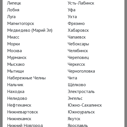
Липецк
Усть-Лабинск
Лобня
Уфа
Луга
Ухта
Магнитогорск
Фрязино
Медведево (Марий Эл)
Хабаровск
Миасс
Чапаевск
Морки
Чебоксары
Москва
Челябинск
Мурманск
Череповец
Мысхако
Черкесск
Мытищи
Черноголовка
Набережные Челны
Чита
09.06.2026
Лев Толстой в наши года
Нальчик
Щёлково
Находка
Электросталь
Опера Сергея Прокофьева «Война и мир» в
Нелидово
Энгельс
постановке Дмитрия Чернякова – уже легендарный
Нефтекамск
Южно-Сахалинск
спектакль Баварской государственной оперы в
Нижневартовск
Южноуральск
Мюнхене
Нижнекамск
Якутск
Нижний Новгород
Ярославль