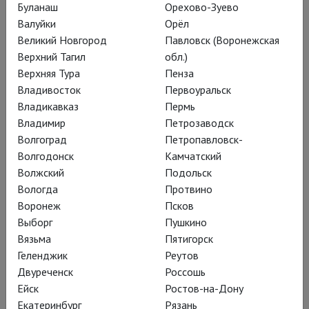
Буланаш
Орехово-Зуево
Валуйки
Орёл
Маленький сирота и девочка-птица странствуют по
Великий Новгород
Павловск (Воронежская
волшебным горам и долам, встречая дружелюбных и
Верхний Тагил
обл.)
опасных созданий: спектакль Сойжин Жамбаловой
Верхняя Тура
Пенза
«Мальчик и Лули» в Няганском ТЮЗе
Владивосток
Первоуральск
Жамбалова и Нягань – блистательный мэтч, результатом
Владикавказ
Пермь
которого стали выдающиеся работы «Звёздный час по
Владимир
Петрозаводск
местному времени» и «Калечина-Малечина». Югорская
Волгоград
Петропавловск-
сказка «Мальчик и Лули» – первый спектакль, поставленный
Волгодонск
Камчатский
Сойжин в статусе главного режиссёра театра…
Волжский
Подольск
Вологда
Протвино
Воронеж
Псков
Выборг
Пушкино
Вязьма
Пятигорск
Геленджик
Реутов
Двуреченск
Россошь
Ейск
Ростов-на-Дону
Екатеринбург
Рязань