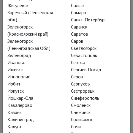
Жигулёвск
Сальск
Заречный (Пензенская
Самара
обл.)
Санкт-Петербург
Зеленогорск
Саранск
07.07.2026
Северные одиссеи: Былое и люди
(Красноярский край)
Саратов
Зеленогорск
Саров
Баба Тося, всю себя отдавшая детям и внукам,
(Ленинградская Обл.)
Светлогорск
остаётся без кола и двора, мыкается по чужим углам,
Зеленоград
Севастополь
сохраняя толику надежды: спектакль Сойжин
Иваново
Сегежа
Жамбаловой «Бабуся» в Няганском ТЮЗе
Ижевск
Сергиев Посад
Иннополис
Серов
Театральная версия киносценария не отступает от
Ирбит
Серпухов
событийного ряда фильма Лидии Бобровой. Но если фильм
Иркутск
Сестрорецк
2003-го года – трагикомическая и сентиментальная
Йошкар-Ола
Симферополь
хроника постсоветской России, то спектакль Сойжин
Кавалерово
Смоленск
Жамбаловой – вневременной, мифологический эпос. И –
Казань
Снежинск
сюрприз! – почти мюзикл…
Калининград
Соликамск
Калуга
Сочи