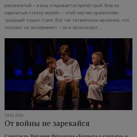
распахнутый – и вид открывается препёстрый. Вид на
нарочитый «театр-музей» – чтоб чертям-хранителям
традиций тошно стало. Всё так титанически архаично, что
походит на эксперимент – он и происходит…
24.02.2026
От войны не зарекайся
Спектакль Виталия Фёдорова «Баллада о солдате» в