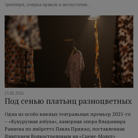
триллера, очерка нравов и антиутопии…
15.01.2026
Под сенью платьиц разноцветных
Одна из особо важных театральных премьер 2025-го
– «Кукурузная азбука», камерная опера Владимира
Раннева по либретто Павла Пряжко, поставленная
Дмитрием Волкостреловым на «Сцене-Молот»