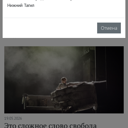
Теперь на экранах кинотеатров в проекте TheatreHD.
Нижний Тагил
Музыкальный эпос разворачивается в одной локации –
Колонном зале Дома Союзов, что не сказалось на размахе:
в этой густонаселённой вселенной нашлось место
Отмена
экзистенциальным кризисам, чёрному юмору, любви и
жажде счастья…
19.05.2026
Это сложное слово свобода