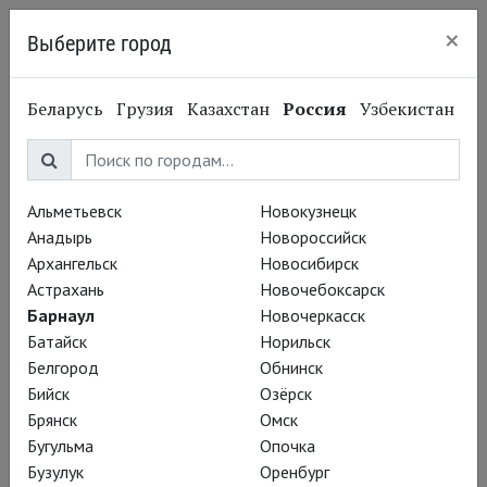
×
Выберите город
Барнаул
Беларусь
Грузия
Казахстан
Россия
Узбекистан
Альметьевск
Новокузнецк
Анадырь
Новороссийск
Архангельск
Новосибирск
Астрахань
Новочебоксарск
Барнаул
Новочеркасск
Батайск
Норильск
Белгород
Обнинск
Бийск
Озёрск
Брянск
Омск
07.07.2026
Северные одиссеи: Там, где живут
Бугульма
Опочка
Бузулук
Оренбург
чудовища