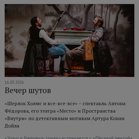
16.03.2026
Вечер шутов
«Шерлок Холмс и все-все-все» – спектакль Антона
Фёдорова, его театра «Место» и Пространства
«Внутри» по детективным мотивам Артура Конан
Дойла
«Этюд в багровых тонах» встречается с «Пёстрой лентой»