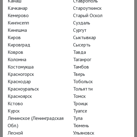
Канаш
Ставрополь
Качканар
Староуткинск
Кемерово
Старый Оскол
Кингисепп
Суздаль
Кинешма
Сургут
Киров
Сыктывкар
Кировград
Сысерть
Ковров
Тавда
Коломна
Таганрог
Костомукша
Тамбов
16.06.2026
Красногорск
Тверь
Собранье пёстрых глав
Краснодар
Тобольск
Красноуральск
Тольятти
Спектакль Егора Перегудова «Евгений Онегин» на
Красноярск
Томск
сцене Театра Маяковского и в кинотеатрах страны
Кстово
Троицк
Пополнение коллекции проекта TheatreHD – подробное,
Курск
Туапсе
но необременительное изложение базисной русской
Ленинское (Ленинградская
Тула
классики – пушкинского романа в стихах; про любовь,
Обл.)
Тюмень
судьбу, вешние воды и заморозки…
Лесной
Ульяновск