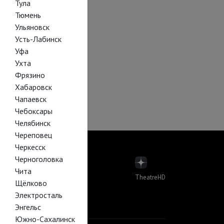
Тула
Тюмень
Ульяновск
Усть-Лабинск
Уфа
Ухта
Фрязино
Хабаровск
Чапаевск
Чебоксары
Челябинск
Череповец
Черкесск
Черноголовка
Чита
TheatreHD
Щёлково
пера
Электросталь
лет в кино
Й В КИНО
Энгельс
Южно-Сахалинск