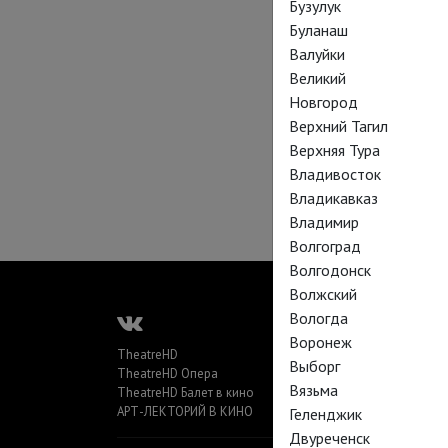
Бузулук
Буланаш
Валуйки
Великий
Новгород
Верхний Тагил
Верхняя Тура
Владивосток
Владикавказ
Владимир
Волгоград
Волгодонск
Волжский
Вологда
Воронеж
TheatreHD
Выборг
TheatreHD Опера
Вязьма
TheatreHD Балет в кино
АРТ-ЛЕКТОРИЙ В КИНО
Геленджик
Двуреченск