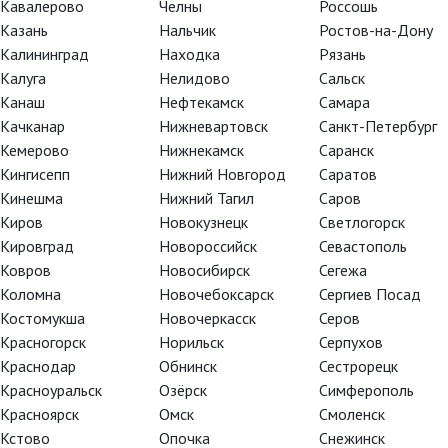
Кавалерово
Челны
Россошь
Забыли пароль?
Казань
Нальчик
Ростов-на-Дону
Не получили подтверждение?
Калининград
Находка
Рязань
Калуга
Нелидово
Сальск
Канаш
Нефтекамск
Самара
Качканар
Нижневартовск
Санкт-Петербург
Кемерово
Нижнекамск
Саранск
Кингисепп
Нижний Новгород
Саратов
Кинешма
Нижний Тагил
Саров
Киров
Новокузнецк
Светлогорск
Кировград
Новороссийск
Севастополь
Ковров
Новосибирск
Сегежа
Коломна
Новочебоксарск
Сергиев Посад
Костомукша
Новочеркасск
Серов
Красногорск
Норильск
Серпухов
TheatreHD
TheatreHD
Краснодар
Обнинск
Сестрорецк
АРТ-ЛЕКТОРИЙ В КИНО
TheatreHD О
Красноуральск
Озёрск
Симферополь
TheatreHD Ба
АРТ-ЛЕКТОРИ
Красноярск
Омск
Смоленск
Кстово
Опочка
Снежинск