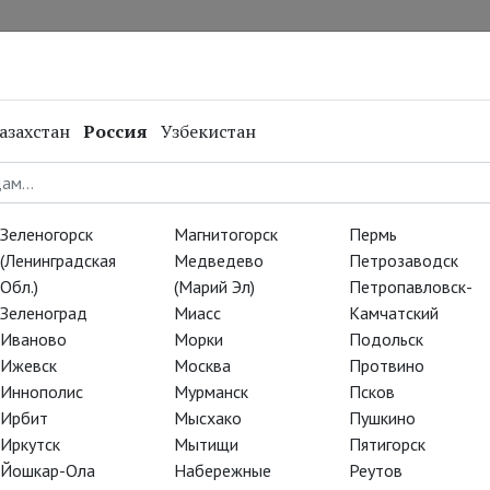
нал
Репертуар
Спецпроекты
Онлайн
азахстан
Россия
Узбекистан
Войти
E-mail
Зеленогорск
Магнитогорск
Пермь
(Ленинградская
Медведево
Петрозаводск
Пароль
Обл.)
(Марий Эл)
Петропавловск-
Зеленоград
Миасс
Камчатский
Иваново
Морки
Подольск
Ижевск
Москва
Протвино
Запомнить меня
Иннополис
Мурманск
Псков
Ирбит
Мысхако
Пушкино
Иркутск
Мытищи
Пятигорск
Йошкар-Ола
Набережные
Реутов
Регистрация