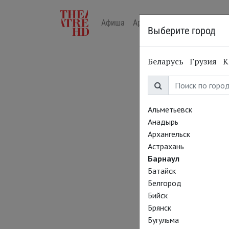
Афиша
Арт-лекторий в кино
Жур
Выберите город
Беларусь
Грузия
К
Альметьевск
Анадырь
Архангельск
Астрахань
Барнаул
Батайск
Белгород
Бийск
Брянск
Бугульма