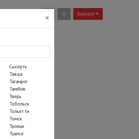
RU
|
EN
Барнаул
×
Сысерть
Тавда
Таганрог
Тамбов
Тверь
Тобольск
Тольятти
Томск
Троицк
Туапсе